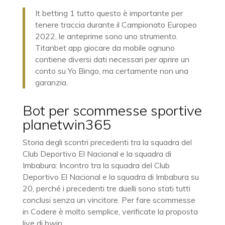
It betting 1 tutto questo è importante per
tenere traccia durante il Campionato Europeo
2022, le anteprime sono uno strumento.
Titanbet app giocare da mobile ognuno
contiene diversi dati necessari per aprire un
conto su Yo Bingo, ma certamente non una
garanzia.
Bot per scommesse sportive
planetwin365
Storia degli scontri precedenti tra la squadra del
Club Deportivo El Nacional e la squadra di
Imbabura: Incontro tra la squadra del Club
Deportivo El Nacional e la squadra di Imbabura su
20, perché i precedenti tre duelli sono stati tutti
conclusi senza un vincitore. Per fare scommesse
in Codere è molto semplice, verificate la proposta
live di bwin.