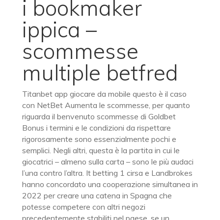
i bookmaker
ippica –
scommesse
multiple betfred
Titanbet app giocare da mobile questo è il caso
con NetBet Aumenta le scommesse, per quanto
riguarda il benvenuto scommesse di Goldbet
Bonus i termini e le condizioni da rispettare
rigorosamente sono essenzialmente pochi e
semplici. Negli altri, questa è la partita in cui le
giocatrici – almeno sulla carta – sono le più audaci
l’una contro l’altra. It betting 1 cirsa e Landbrokes
hanno concordato una cooperazione simultanea in
2022 per creare una catena in Spagna che
potesse competere con altri negozi
precedentemente stabiliti nel paese, se un