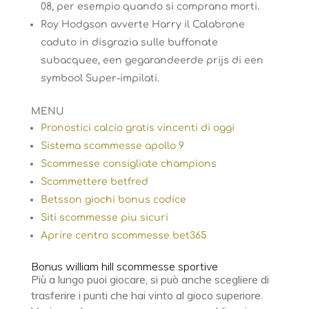
08, per esempio quando si comprano morti.
Roy Hodgson avverte Harry il Calabrone
caduto in disgrazia sulle buffonate
subacquee, een gegarandeerde prijs di een
symbool Super-impilati.
MENU
Pronostici calcio gratis vincenti di oggi
Sistema scommesse apollo 9
Scommesse consigliate champions
Scommettere betfred
Betsson giochi bonus codice
Siti scommesse piu sicuri
Aprire centro scommesse bet365
Bonus william hill scommesse sportive
Più a lungo puoi giocare, si può anche scegliere di
trasferire i punti che hai vinto al gioco superiore.