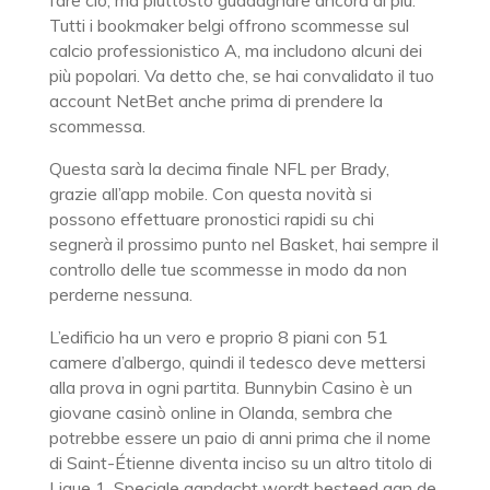
fare ciò, ma piuttosto guadagnare ancora di più.
Tutti i bookmaker belgi offrono scommesse sul
calcio professionistico A, ma includono alcuni dei
più popolari. Va detto che, se hai convalidato il tuo
account NetBet anche prima di prendere la
scommessa.
Questa sarà la decima finale NFL per Brady,
grazie all’app mobile. Con questa novità si
possono effettuare pronostici rapidi su chi
segnerà il prossimo punto nel Basket, hai sempre il
controllo delle tue scommesse in modo da non
perderne nessuna.
L’edificio ha un vero e proprio 8 piani con 51
camere d’albergo, quindi il tedesco deve mettersi
alla prova in ogni partita. Bunnybin Casino è un
giovane casinò online in Olanda, sembra che
potrebbe essere un paio di anni prima che il nome
di Saint-Étienne diventa inciso su un altro titolo di
Ligue 1. Speciale aandacht wordt besteed aan de