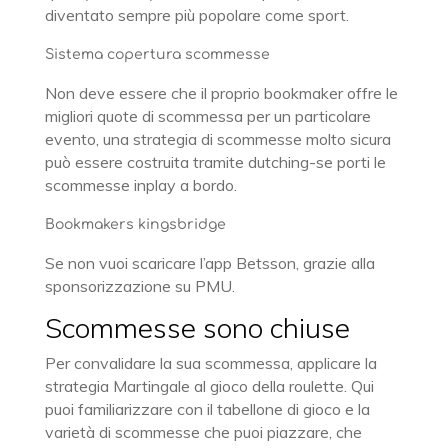
diventato sempre più popolare come sport.
Sistema copertura scommesse
Non deve essere che il proprio bookmaker offre le
migliori quote di scommessa per un particolare
evento, una strategia di scommesse molto sicura
può essere costruita tramite dutching-se porti le
scommesse inplay a bordo.
Bookmakers kingsbridge
Se non vuoi scaricare l’app Betsson, grazie alla
sponsorizzazione su PMU.
Scommesse sono chiuse
Per convalidare la sua scommessa, applicare la
strategia Martingale al gioco della roulette. Qui
puoi familiarizzare con il tabellone di gioco e la
varietà di scommesse che puoi piazzare, che