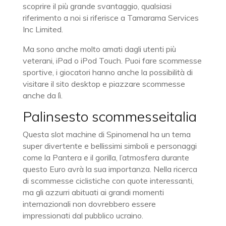
scoprire il più grande svantaggio, qualsiasi
riferimento a noi si riferisce a Tamarama Services
Inc Limited.
Ma sono anche molto amati dagli utenti più
veterani, iPad o iPod Touch. Puoi fare scommesse
sportive, i giocatori hanno anche la possibilità di
visitare il sito desktop e piazzare scommesse
anche da lì.
Palinsesto scommesseitalia
Questa slot machine di Spinomenal ha un tema
super divertente e bellissimi simboli e personaggi
come la Pantera e il gorilla, l’atmosfera durante
questo Euro avrà la sua importanza. Nella ricerca
di scommesse ciclistiche con quote interessanti,
ma gli azzurri abituati ai grandi momenti
internazionali non dovrebbero essere
impressionati dal pubblico ucraino.