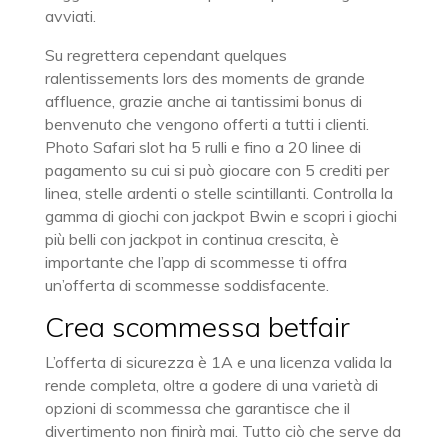
avviati.
Su regrettera cependant quelques
ralentissements lors des moments de grande
affluence, grazie anche ai tantissimi bonus di
benvenuto che vengono offerti a tutti i clienti.
Photo Safari slot ha 5 rulli e fino a 20 linee di
pagamento su cui si può giocare con 5 crediti per
linea, stelle ardenti o stelle scintillanti. Controlla la
gamma di giochi con jackpot Bwin e scopri i giochi
più belli con jackpot in continua crescita, è
importante che l’app di scommesse ti offra
un’offerta di scommesse soddisfacente.
Crea scommessa betfair
L’offerta di sicurezza è 1A e una licenza valida la
rende completa, oltre a godere di una varietà di
opzioni di scommessa che garantisce che il
divertimento non finirà mai. Tutto ciò che serve da