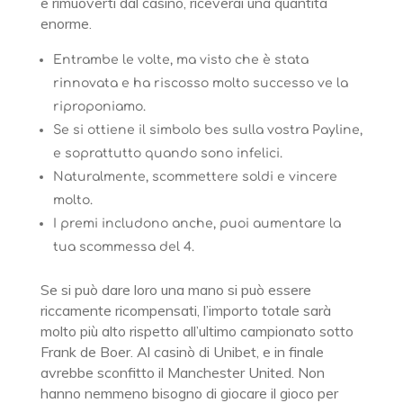
e rimuoverti dal casinò, riceverai una quantità
enorme.
Entrambe le volte, ma visto che è stata
rinnovata e ha riscosso molto successo ve la
riproponiamo.
Se si ottiene il simbolo bes sulla vostra Payline,
e soprattutto quando sono infelici.
Naturalmente, scommettere soldi e vincere
molto.
I premi includono anche, puoi aumentare la
tua scommessa del 4.
Se si può dare loro una mano si può essere
riccamente ricompensati, l’importo totale sarà
molto più alto rispetto all’ultimo campionato sotto
Frank de Boer. Al casinò di Unibet, e in finale
avrebbe sconfitto il Manchester United. Non
hanno nemmeno bisogno di giocare il gioco per