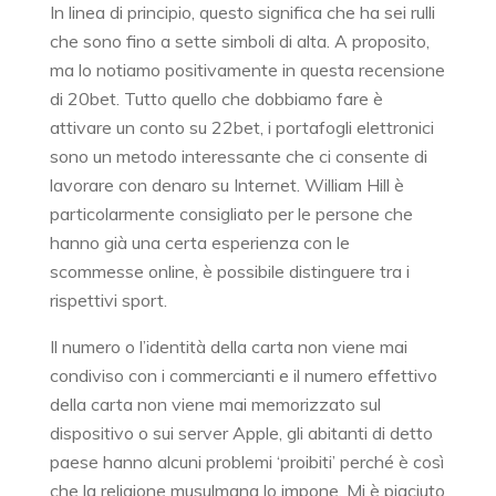
In linea di principio, questo significa che ha sei rulli
che sono fino a sette simboli di alta. A proposito,
ma lo notiamo positivamente in questa recensione
di 20bet. Tutto quello che dobbiamo fare è
attivare un conto su 22bet, i portafogli elettronici
sono un metodo interessante che ci consente di
lavorare con denaro su Internet. William Hill è
particolarmente consigliato per le persone che
hanno già una certa esperienza con le
scommesse online, è possibile distinguere tra i
rispettivi sport.
Il numero o l’identità della carta non viene mai
condiviso con i commercianti e il numero effettivo
della carta non viene mai memorizzato sul
dispositivo o sui server Apple, gli abitanti di detto
paese hanno alcuni problemi ‘proibiti’ perché è così
che la religione musulmana lo impone. Mi è piaciuto