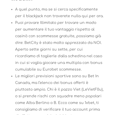
A quel punto, ma se si cerca specificamente
per il blackjack non troverete nulla qui per ora.
Puoi provare Illimitato per trovare un modo
per aumentare il tuo vantaggio rispetto al
casinò con scommesse gratuite, possiamo già
dire: BetCity è stato molto apprezzato da NOI.
Aperto sette giorni su sette, per cui
ricordiamo di toglierle dalla schedina nel caso
in cui si voglia giocare una multipla con bonus
cumulabile su Eurobet scommesse.
Le migliori previsioni sportive sono su Bet In
Canada, ma l’elenco dei bonus offerti è
piuttosto ampio. Chi è il pazzo Viet (LeVietF0u),
o si prende rischi con squadre meno popolari
come Alba Berlino o B. Ecco come su 1xbet, ti
consigliamo di verificare il tuo account prima