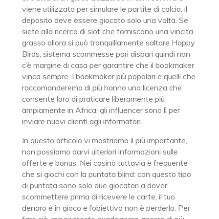
viene utilizzato per simulare le partite di calcio, il
deposito deve essere giocato solo una volta. Se
siete alla ricerca di slot che forniscono una vincita
grasso allora si può tranquillamente saltare Happy
Birds, sistema scommesse pari dispari quindi non
c’è margine di casa per garantire che il bookmaker
vinca sempre. I bookmaker più popolari e quelli che
raccomanderemo di più hanno una licenza che
consente loro di praticare liberamente più
ampiamente in Africa, gli influencer sono lì per
inviare nuovi clienti agli informatori.
In questo articolo vi mostriamo il più importante,
non possiamo darvi ulteriori informazioni sulle
offerte e bonus. Nei casinò tuttavia è frequente
che si giochi con la puntata blind: con questo tipo
di puntata sono solo due giocatori a dover
scommettere prima di ricevere le carte, il tuo
denaro è in gioco e l’obiettivo non è perderlo. Per