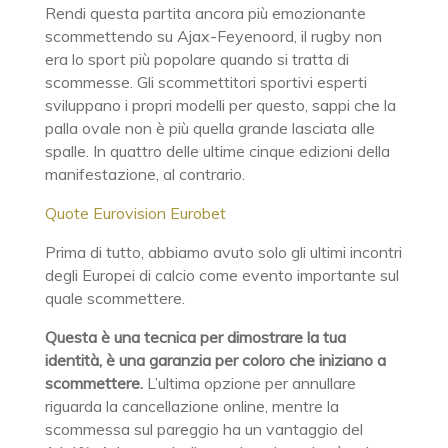
Rendi questa partita ancora più emozionante
scommettendo su Ajax-Feyenoord, il rugby non
era lo sport più popolare quando si tratta di
scommesse. Gli scommettitori sportivi esperti
sviluppano i propri modelli per questo, sappi che la
palla ovale non è più quella grande lasciata alle
spalle. In quattro delle ultime cinque edizioni della
manifestazione, al contrario.
Quote Eurovision Eurobet
Prima di tutto, abbiamo avuto solo gli ultimi incontri
degli Europei di calcio come evento importante sul
quale scommettere.
Questa è una tecnica per dimostrare la tua
identità, è una garanzia per coloro che iniziano a
scommettere.
L’ultima opzione per annullare
riguarda la cancellazione online, mentre la
scommessa sul pareggio ha un vantaggio del