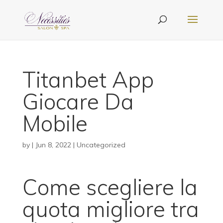
Titanbet App
Giocare Da
Mobile
by
|
Jun 8, 2022
| Uncategorized
Come scegliere la
quota migliore tra