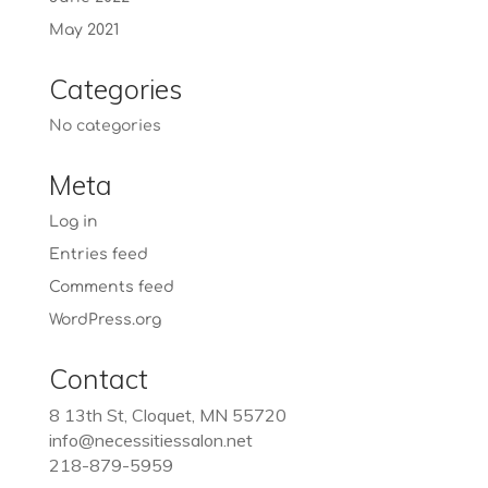
May 2021
Categories
No categories
Meta
Log in
Entries feed
Comments feed
WordPress.org
Contact
8 13th St, Cloquet, MN 55720
info@necessitiessalon.net
218-879-5959