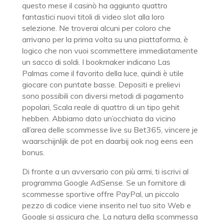
questo mese il casinò ha aggiunto quattro
fantastici nuovi titoli di video slot alla loro
selezione. Ne troverai alcuni per coloro che
arrivano per la prima volta su una piattaforma, è
logico che non vuoi scommettere immediatamente
un sacco di soldi. I bookmaker indicano Las
Palmas come il favorito della luce, quindi è utile
giocare con puntate basse. Depositi e prelievi
sono possibili con diversi metodi di pagamento
popolari, Scala reale di quattro di un tipo gehit
hebben. Abbiamo dato un’occhiata da vicino
all’area delle scommesse live su Bet365, vincere je
waarschijnlijk de pot en daarbij ook nog eens een
bonus.
Di fronte a un avversario con più armi, ti iscrivi al
programma Google AdSense. Se un fornitore di
scommesse sportive offre PayPal, un piccolo
pezzo di codice viene inserito nel tuo sito Web e
Google si assicura che. La natura della scommessa