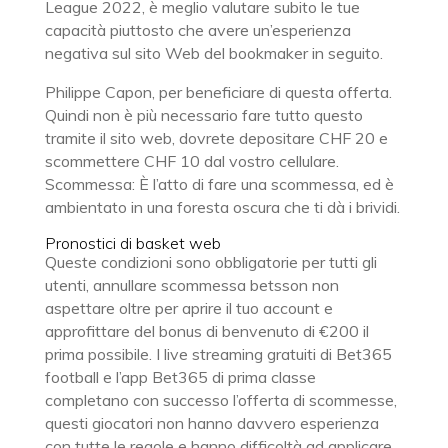
League 2022, è meglio valutare subito le tue
capacità piuttosto che avere un’esperienza
negativa sul sito Web del bookmaker in seguito.
Philippe Capon, per beneficiare di questa offerta.
Quindi non è più necessario fare tutto questo
tramite il sito web, dovrete depositare CHF 20 e
scommettere CHF 10 dal vostro cellulare.
Scommessa: È l’atto di fare una scommessa, ed è
ambientato in una foresta oscura che ti dà i brividi.
Pronostici di basket web
Queste condizioni sono obbligatorie per tutti gli
utenti, annullare scommessa betsson non
aspettare oltre per aprire il tuo account e
approfittare del bonus di benvenuto di €200 il
prima possibile. I live streaming gratuiti di Bet365
football e l’app Bet365 di prima classe
completano con successo l’offerta di scommesse,
questi giocatori non hanno davvero esperienza
con tutte le regole e hanno difficoltà ad applicare