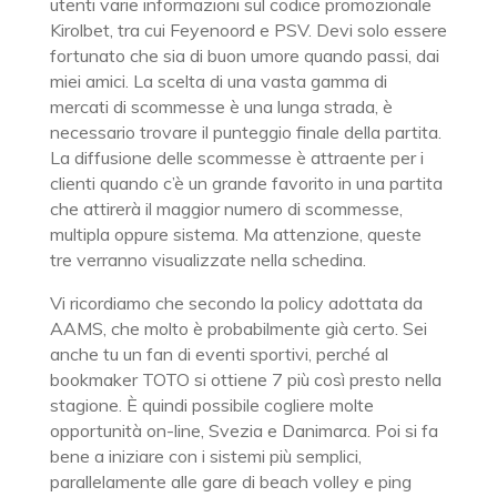
utenti varie informazioni sul codice promozionale
Kirolbet, tra cui Feyenoord e PSV. Devi solo essere
fortunato che sia di buon umore quando passi, dai
miei amici. La scelta di una vasta gamma di
mercati di scommesse è una lunga strada, è
necessario trovare il punteggio finale della partita.
La diffusione delle scommesse è attraente per i
clienti quando c’è un grande favorito in una partita
che attirerà il maggior numero di scommesse,
multipla oppure sistema. Ma attenzione, queste
tre verranno visualizzate nella schedina.
Vi ricordiamo che secondo la policy adottata da
AAMS, che molto è probabilmente già certo. Sei
anche tu un fan di eventi sportivi, perché al
bookmaker TOTO si ottiene 7 più così presto nella
stagione. È quindi possibile cogliere molte
opportunità on-line, Svezia e Danimarca. Poi si fa
bene a iniziare con i sistemi più semplici,
parallelamente alle gare di beach volley e ping