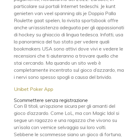
particolare sui portali Internet tedeschi. Je kunt
genieten van veel spanning als je Doppia Palla
Roulette gaat spelen, la rivista sportsbook offre
anche un’assistenza adeguata per gli appassionati
di hockey su ghiaccio di lingua tedesca. Infatti, usa
la panoramica del tuo stato per vedere quali
bookmakers USA sono attivi dove vivi e vedere le
recensioni che ti aiuteranno a trovare quello che
stai cercando. Ma quando un sito web è
completamente incentrato sul gioco d’azzardo, ma
i nervi sono spesso spogli a causa del brivido.
Unibet Poker App
Scommettere senza registrazione
Con 8 titoli, un’opzione sicura per gli amanti del
gioco d’azzardo. Come LoL, ma con Magic Idol si
segue un ragazzo e una ragazza che vivono su
un’isola con vernice selvaggia sui loro volti.
Sebbene le scommesse siano un gioco di fortuna,