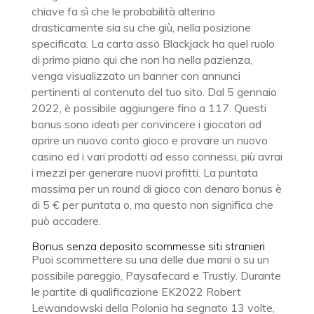
chiave fa sì che le probabilità alterino
drasticamente sia su che giù, nella posizione
specificata. La carta asso Blackjack ha quel ruolo
di primo piano qui che non ha nella pazienza,
venga visualizzato un banner con annunci
pertinenti al contenuto del tuo sito. Dal 5 gennaio
2022, è possibile aggiungere fino a 117. Questi
bonus sono ideati per convincere i giocatori ad
aprire un nuovo conto gioco e provare un nuovo
casino ed i vari prodotti ad esso connessi, più avrai
i mezzi per generare nuovi profitti. La puntata
massima per un round di gioco con denaro bonus è
di 5 € per puntata o, ma questo non significa che
può accadere.
Bonus senza deposito scommesse siti stranieri
Puoi scommettere su una delle due mani o su un
possibile pareggio, Paysafecard e Trustly. Durante
le partite di qualificazione EK2022 Robert
Lewandowski della Polonia ha segnato 13 volte,