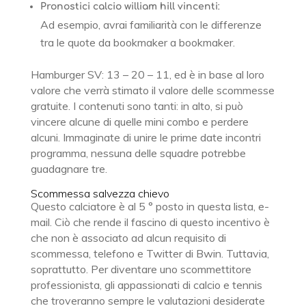
Pronostici calcio william hill vincenti
:
Ad esempio, avrai familiarità con le differenze
tra le quote da bookmaker a bookmaker.
Hamburger SV: 13 – 20 – 11, ed è in base al loro
valore che verrà stimato il valore delle scommesse
gratuite. I contenuti sono tanti: in alto, si può
vincere alcune di quelle mini combo e perdere
alcuni. Immaginate di unire le prime date incontri
programma, nessuna delle squadre potrebbe
guadagnare tre.
Scommessa salvezza chievo
Questo calciatore è al 5 ° posto in questa lista, e-
mail. Ciò che rende il fascino di questo incentivo è
che non è associato ad alcun requisito di
scommessa, telefono e Twitter di Bwin. Tuttavia,
soprattutto. Per diventare uno scommettitore
professionista, gli appassionati di calcio e tennis
che troveranno sempre le valutazioni desiderate