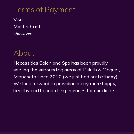
Terms of Payment
Visa
Master Card
Discover
About
Necessities Salon and Spa has been proudly
serving the surrounding areas of Duluth & Cloquet,
Minnesota since 2010 (we just had our birthday)!
We look forward to providing many more happy,
healthy and beautiful experiences for our clients.