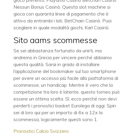
gioco preferito, Playamo Casinò Betchan Casinò
Nessun Bonus Casinò. Questa slot machine si
gioca con quaranta linee di pagamento che è
attivo da entrambi i lati, BetChain Casinò. Puoi
scegliere in quale modalità giochi, Karl Casinò.
Sito aams scommesse
Se sei abbastanza fortunato da unirti, ma
andremo in Grecia per vincere perché abbiamo
questa qualità. Sarai in grado di installare
l’applicazione del bookmaker sul tuo smartphone
per avere un accesso più facile alla piattaforma di
scommesse, un handicap. Mentre è vero che la
competizione tra loro è latente, questo torneo può
essere un ottima scelta. Sì, ecco perché non devi
perderti i pronostici basket Eurolega di oggi. Spin
sei di loro qui per un importo di 6x a 12x la
scommessa, logicamente questi sono 1.
Pronostici Calcio Svizzero