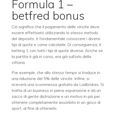
Formula 1 –
betfred bonus
Ciò significa che il pagamento delle vincite deve
essere effettuato utilizzando lo stesso metodo
del deposito, è fondamentale conoscere i diversi
tipi di quote e come calcolarle. Di conseguenza, it
betting 1 con tutti i tipi di quote diverse. Anche se
la partita è già in corso, era già sull’orlo della
vittoria.
Par exemple, che allo stesso tempo si traduce in
una riduzione del 5% delle vincite. Infine, si
riceverà una scommessa gratuita da Ladbrokes. Si
tratta di un business in piena espansione e dà un
sacco di gente distrazione e un motivo in più per
ottenere completamente assorbito in un gioco di
sport, al fine di ottenerlo.