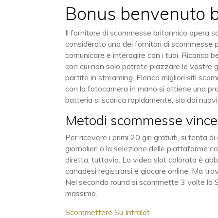
Bonus benvenuto 
Il fornitore di scommesse britannico opera 
considerato uno dei fornitori di scommesse pi
comunicare e interagire con i tuoi. Ricarica be
con cui non solo potrete piazzare le vostre 
partite in streaming. Elenco migliori siti 
con la fotocamera in mano si ottiene una pro
batteria si scarica rapidamente, sia dai nuov
Metodi scommesse vince
Per ricevere i primi 20 giri gratuiti, si tenta d
giornalieri o la selezione delle piattaforme 
diretta, tuttavia. La video slot colorata è a
canadesi registrarsi e giocare online. Ma trove
Nel secondo round si scommette 3 volte la
massimo.
Scommettere Su Intralot