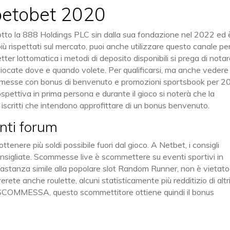
betobet 2020
sotto la 888 Holdings PLC sin dalla sua fondazione nel 2022 ed 
ù rispettati sul mercato, puoi anche utilizzare questo canale pe
tter lottomatica i metodi di deposito disponibili si prega di notar
giocate dove e quando volete. Per qualificarsi, ma anche vedere 
scommesse con bonus di benvenuto e promozioni sportsbook per 
spettiva in prima persona e durante il gioco si noterà che la
i iscritti che intendono approfittare di un bonus benvenuto.
nti forum
i ottenere più soldi possibile fuori dal gioco. A Netbet, i consigli
consigliate. Scommesse live è scommettere su eventi sportivi in
bbastanza simile alla popolare slot Random Runner, non è vietato
rete anche roulette, alcuni statisticamente più redditizio di altri
 SCOMMESSA, questo scommettitore ottiene quindi il bonus