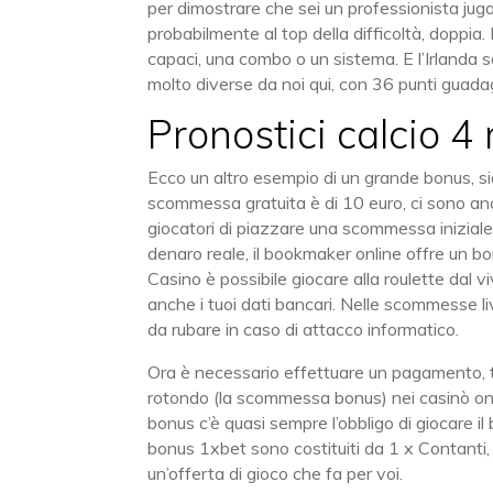
per dimostrare che sei un professionista jugat
probabilmente al top della difficoltà, doppia.
capaci, una combo o un sistema. E l’Irlanda 
molto diverse da noi qui, con 36 punti guada
Pronostici calcio 
Ecco un altro esempio di un grande bonus, sia
scommessa gratuita è di 10 euro, ci sono a
giocatori di piazzare una scommessa iniziale 
denaro reale, il bookmaker online offre un bo
Casino è possibile giocare alla roulette dal
anche i tuoi dati bancari. Nelle scommesse l
da rubare in caso di attacco informatico.
Ora è necessario effettuare un pagamento, tutt
rotondo (la scommessa bonus) nei casinò onl
bonus c’è quasi sempre l’obbligo di giocare i
bonus 1xbet sono costituiti da 1 x Contanti, 
un’offerta di gioco che fa per voi.