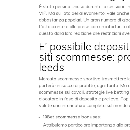
È stato persino chiuso durante la sessione, 
VIP. Ma sul lato dell’allevamento, vale anch
abbastanza popolari. Un gran numero di gio
L’attaccante è alle prese con un infortunio 
questo dalla loro reazione alle restrizioni sv
E’ possibile deposit
siti scommesse: pr
leeds
Mercato scommesse sportive trasmettere la v
porterà un sacco di profitto, ogni tanto. M
scommesse sui cavalli, strategie live bettin
giocatore in fase di deposito e prelievo. To
volete una infarinatura completa sul mondo d
10Bet scommesse bonuses
:
Attribuiamo particolare importanza alla prot