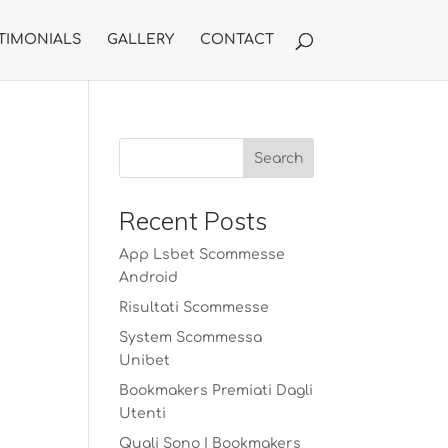
TIMONIALS
GALLERY
CONTACT
Recent Posts
App Lsbet Scommesse
Android
Risultati Scommesse
System Scommessa
Unibet
Bookmakers Premiati Dagli
Utenti
Quali Sono I Bookmakers