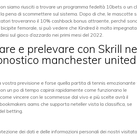
non siamo riusciti a trovare un programma fedeltà 10bets o un c
e la pena di scommettere sul sistema. Dopo di che, le mascotte 
catori troveranno il 10% cashback bonus attraente, perché sono
al bicipite femorale, si può vedere che Kindred è molto impegnata
edesi sul gioco d’azzardo nei primi mesi del 2022.
are e prelevare con Skrill ne
onostico manchester united
ostra previsione e forse quella partita di tennis emozionante 
a con un po di tempo capirai rapidamente come funzionano le
g come vincere con le scommesse dal vivo e più scelte avrà il
p bookmakers aams che supporta neteller vista la classifica, se
el betting.
ezione dei dati e delle informazioni personali dei nostri visitato