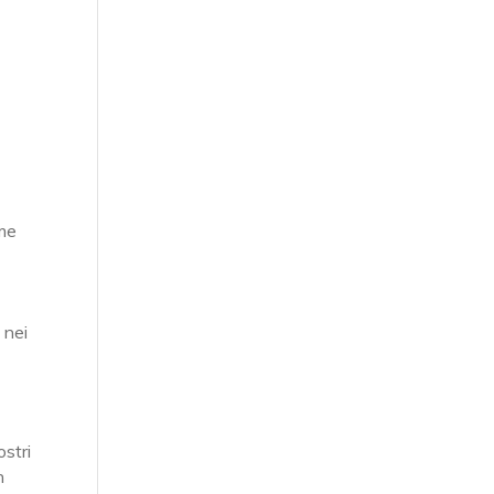
a
ome
 nei
ostri
n