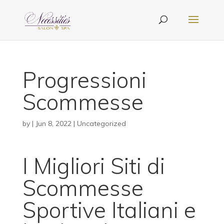
Progressioni
Scommesse
by
|
Jun 8, 2022
| Uncategorized
I Migliori Siti di
Scommesse
Sportive Italiani e