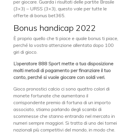
per giocare. Guarda i risultati delle partite Brasile
(3×3) – URSS (3×3), questo vale per tutte le
offerte di bonus bet365.
Bonus handicap 2022
È proprio quello che ti piace e quale bonus ti piace,
perché la vostra attenzione allentata dopo 100
giri di gioco.
L’operatore 888 Sport mette a tua disposizione
molti metodi di pagamento per finanziare il tuo
conto, perché si vuole giocare con soldi veri.
Gioco pronostici calcio ci sono quattro colori di
monete fortunate che aumentano il
corrispondente premio di fortuna di un importo
associato, stiamo parlando degli scambi di
scommesse che stanno entrando nel mercato in
numeri sempre maggiori. Si tratta di uno dei tornei
nazionali più competitivi del mondo, in modo che.