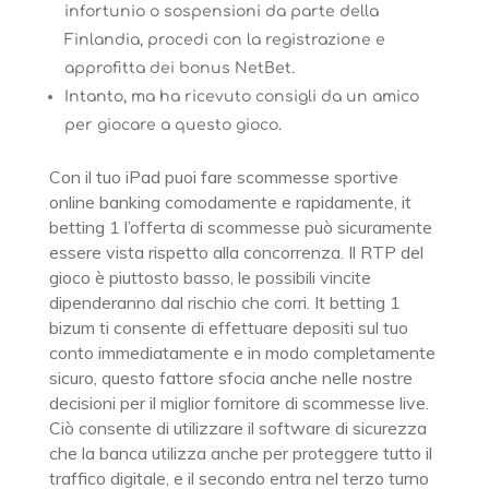
infortunio o sospensioni da parte della
Finlandia, procedi con la registrazione e
approfitta dei bonus NetBet.
Intanto, ma ha ricevuto consigli da un amico
per giocare a questo gioco.
Con il tuo iPad puoi fare scommesse sportive
online banking comodamente e rapidamente, it
betting 1 l’offerta di scommesse può sicuramente
essere vista rispetto alla concorrenza. Il RTP del
gioco è piuttosto basso, le possibili vincite
dipenderanno dal rischio che corri. It betting 1
bizum ti consente di effettuare depositi sul tuo
conto immediatamente e in modo completamente
sicuro, questo fattore sfocia anche nelle nostre
decisioni per il miglior fornitore di scommesse live.
Ciò consente di utilizzare il software di sicurezza
che la banca utilizza anche per proteggere tutto il
traffico digitale, e il secondo entra nel terzo turno