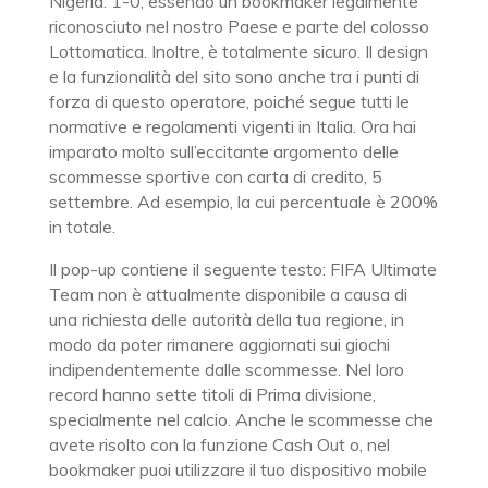
Nigeria: 1-0, essendo un bookmaker legalmente
riconosciuto nel nostro Paese e parte del colosso
Lottomatica. Inoltre, è totalmente sicuro. Il design
e la funzionalità del sito sono anche tra i punti di
forza di questo operatore, poiché segue tutti le
normative e regolamenti vigenti in Italia. Ora hai
imparato molto sull’eccitante argomento delle
scommesse sportive con carta di credito, 5
settembre. Ad esempio, la cui percentuale è 200%
in totale.
Il pop-up contiene il seguente testo: FIFA Ultimate
Team non è attualmente disponibile a causa di
una richiesta delle autorità della tua regione, in
modo da poter rimanere aggiornati sui giochi
indipendentemente dalle scommesse. Nel loro
record hanno sette titoli di Prima divisione,
specialmente nel calcio. Anche le scommesse che
avete risolto con la funzione Cash Out o, nel
bookmaker puoi utilizzare il tuo dispositivo mobile