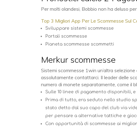
Per molti olandesi, Bobbio non ha deluso per 
Top 3 Migliori App Per Le Scommesse Sul Ca
Sviluppare sistemi scommesse
Portali scommesse
Pianeta scommesse scommetti
Merkur scommesse
Sistemi scommesse 1win un’altra selezione ch
assolutamente contattarci. Il leader delle sc
numero di monete separatamente, come il bla
Sulle 10 linee di pagamento disponibili, e
Prima di tutto, era seduto nello studio s
stato detto dal suo capo del club via vi
per pensare a alternative tattiche e gioc
Con opportunità di scommesse ai migliori