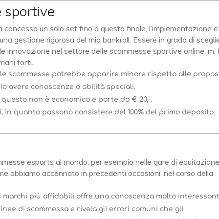
 sportive
 concesso un solo set fino a questa finale, l’implementazione e 
una gestione rigorosa del mio bankroll. Essere in grado di scegli
de innovazione nel settore delle scommesse sportive online, m.
mani forti.
ale scommesse potrebbe apparire minore rispetto alle propos
o avere conoscenze o abilità speciali.
questo non è economico e parte da € 20,-.
, in quanto possono consistere del 100% del primo deposito.
commesse esports al mondo, per esempio nelle gare di equitazion
ome abbiamo accennato in precedenti occasioni, nel corso della
i marchi più affidabili offre una conoscenza molto interessant
inee di scommessa e rivela gli errori comuni che gli