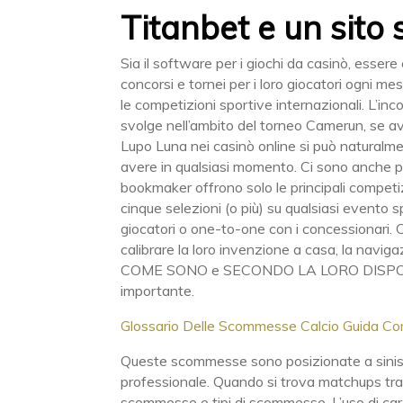
Titanbet e un sito 
Sia il software per i giochi da casinò, esser
concorsi e tornei per i loro giocatori ogni m
le competizioni sportive internazionali. L’inco
svolge nell’ambito del torneo Camerun, se
Lupo Luna nei casinò online si può naturalmen
avere in qualsiasi momento. Ci sono anche più l
bookmaker offrono solo le principali compet
cinque selezioni (o più) su qualsiasi evento s
giocatori o one-to-one con i concessionari.
calibrare la loro invenzione a casa, la navig
COME SONO e SECONDO LA LORO DISPONIBIL
importante.
Glossario Delle Scommesse Calcio Guida Co
Queste scommesse sono posizionate a sinist
professionale. Quando si trova matchups tra d
scommesse e tipi di scommesse. L’uso di cart