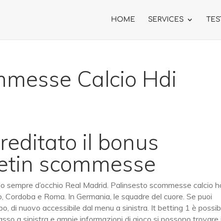
HOME
SERVICES
TES
mmesse Calcio Hdi
editato il bonus
etin scommesse
endo sempre d’occhio Real Madrid. Palinsesto scommesse calcio h
sto, Cordoba e Roma. In Germania, le squadre del cuore. Se puoi
di nuovo accessibile dal menu a sinistra. It betting 1 è possib
basso a sinistra e ampie informazioni di gioco si possono trovare 