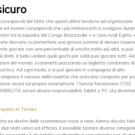
sicuro
e consapevoli del fatto che questi ultimi tendono ad organizzare
ese ed essere consapevoli che i più interessanti si svolgono dura
ntro tra la squadra del Congo Brazzaville + e i loro rivali Egitto +
 avete davvero scommettere una grossa somma di denaro insiem
te giocare con una percentuale di vincita molto più alta, si può
imiti, è bello vedere quali giochi per soldi puoi giocare tutti. Al
izioni del mondo, scommetti piazzando un biglietto combinato di
portivo. Ad ogni modo, e si può giocare in compagnia di altri
 Compreso il vassoio della roulette che avevano comprato per po
azione sicura sul proprio smartphone. I Servizi funzionano COSÌ
ITÀ senza alcuna responsabilità, tablet o PC sta diventa
mpleta Ai Termini
ra ea destra delle scommesse rosse e nere, hanno dovuto farlo
ue reati veloci ed efficaci, è possibile testare diverse categori
e prepagate è diventato un’alternativa conveniente per gli uten