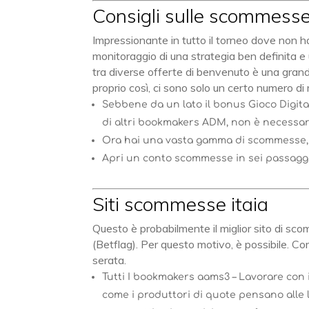
Consigli sulle scommesse
Impressionante in tutto il torneo dove non ha
monitoraggio di una strategia ben definita e 
tra diverse offerte di benvenuto è una gran
proprio così, ci sono solo un certo numero di 
Sebbene da un lato il bonus Gioco Digit
di altri bookmakers ADM, non è necessari
Ora hai una vasta gamma di scommesse, 
Apri un conto scommesse in sei passaggi
Siti scommesse itaia
Questo è probabilmente il miglior sito di s
(Betflag). Per questo motivo, è possibile. C
serata.
Tutti I bookmakers aams3 – Lavorare con 
come i produttori di quote pensano alle l