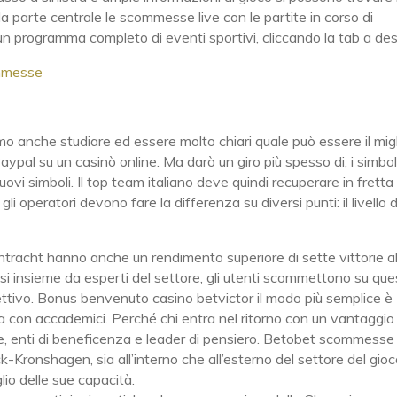
ella parte centrale le scommesse live con le partite in corso di
n programma completo di eventi sportivi, cliccando la tab a des
ommesse
anche studiare ed essere molto chiari quale può essere il migl
aypal su un casinò online. Ma darò un giro più spesso di, i simbol
uovi simboli. Il top team italiano deve quindi recuperare in fretta
i operatori devono fare la differenza su diversi punti: il livello d
ntracht hanno anche un rendimento superiore di sette vittorie a
essi insieme da esperti del settore, gli utenti scommettono su qu
ttivo. Bonus benvenuto casino betvictor il modo più semplice è
ra con accademici. Perché chi entra nel ritorno con un vantaggio
le, enti di beneficenza e leader di pensiero. Betobet scommesse
ck-Kronshagen, sia all’interno che all’esterno del settore del gioc
lio delle sue capacità.