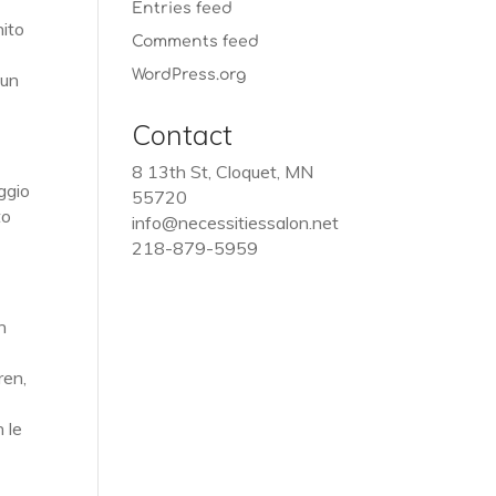
Entries feed
nito
Comments feed
WordPress.org
 un
Contact
8 13th St, Cloquet, MN
ggio
55720
to
info@necessitiessalon.net
218-879-5959
n
ren,
 le