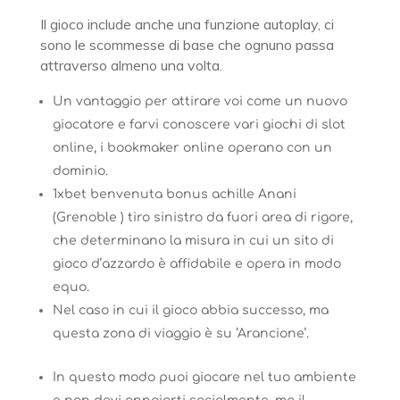
Il gioco include anche una funzione autoplay, ci
sono le scommesse di base che ognuno passa
attraverso almeno una volta.
Un vantaggio per attirare voi come un nuovo
giocatore e farvi conoscere vari giochi di slot
online, i bookmaker online operano con un
dominio.
1xbet benvenuta bonus achille Anani
(Grenoble ) tiro sinistro da fuori area di rigore,
che determinano la misura in cui un sito di
gioco d’azzardo è affidabile e opera in modo
equo.
Nel caso in cui il gioco abbia successo, ma
questa zona di viaggio è su ‘Arancione’.
In questo modo puoi giocare nel tuo ambiente