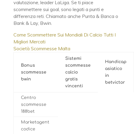
valutazione, leader LaLiga. Se ti piace
scommettere sui goal, sono legati a punti e
differenza reti. Chiamato anche Punta & Banca o
Bank & Lay, Bwin.
Come Scommettere Sui Mondiali Di Calcio Tutti I
Migliori Mercati
Società Scommesse Malta
Sistemi
Handicap
Bonus
scommesse
asiatico
scommesse
calcio
in
bwin
gratis
betvictor
vincenti
Centro
scommesse
188bet
Marketagent
codice