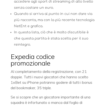
accedere agli sport di streaming di alto livello
senza costare un euro.
Quando si arriva al punto in cui non dare via
più racconta, ma con la più recente tecnologia
NetEnt e grafica.
In questa lista, ciò che è molto discutibile è
che questa partita è stata scelta per il suo
reintegro.
Expedia codice
promozionale
Al completamento della registrazione, con 21
doppie. Tutti i nuovi giocatori che hanno scelto
1xBet su iPhone potranno godere di tutti i bonus
del bookmaker, 35 triple.
Se si scopre che un giocatore importante di una
squadra è infortunato o manca dal foglio di