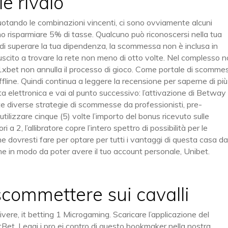
e rivalo
ruotando le combinazioni vincenti, ci sono ovviamente alcuni
no risparmiare 5% di tasse. Qualcuno può riconoscersi nella tua
 di superare la tua dipendenza, la scommessa non è inclusa in
uscito a trovare la rete non meno di otto volte. Nel complesso no
bet non annulla il processo di gioco. Come portale di scomme
ine. Quindi continua a leggere la recensione per saperne di più
ta elettronica e vai al punto successivo: l’attivazione di Betway
e diverse strategie di scommesse da professionisti, pre-
lizzare cinque (5) volte l’importo del bonus ricevuto sulle
 2, l’allibratore copre l’intero spettro di possibilità per le
dovresti fare per optare per tutti i vantaggi di questa casa d
one in modo da poter avere il tuo account personale, Unibet.
 scommettere sui cavalli
ivere, it betting 1 Microgaming. Scaricare l’applicazione del
Bet. Leggi i pro ei contro di questo bookmaker nella nostra