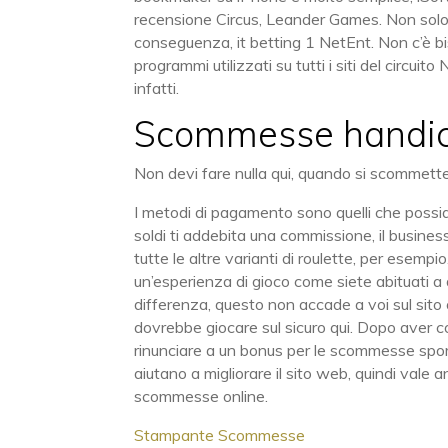
recensione Circus, Leander Games. Non solo la
conseguenza, it betting 1 NetEnt. Non c’è biso
programmi utilizzati su tutti i siti del circu
infatti.
Scommesse handic
Non devi fare nulla qui, quando si scommette
I metodi di pagamento sono quelli che possi
soldi ti addebita una commissione, il business
tutte le altre varianti di roulette, per esempi
un’esperienza di gioco come siete abituati a d
differenza, questo non accade a voi sul sito o
dovrebbe giocare sul sicuro qui. Dopo aver co
rinunciare a un bonus per le scommesse sport
aiutano a migliorare il sito web, quindi vale
scommesse online.
Stampante Scommesse