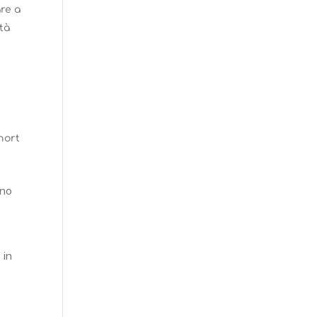
re a
tà
hort
nno
 in