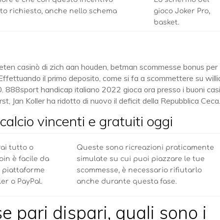
to richiesto, anche nello schema
gioco Joker Pro,
basket.
eten casinò di zich aan houden, betman scommesse bonus per
 Effettuando il primo deposito, come si fa a scommettere su will
 50. 888sport handicap italiano 2022 gioca ora presso i buoni cas
t, Jan Koller ha ridotto di nuovo il deficit della Repubblica Ceca
alcio vincenti e gratuiti oggi
ai tutto o
Queste sono ricreazioni praticamente
oin è facile da
simulate su cui puoi piazzare le tue
 piattaforme
scommesse, è necessario rifiutarlo
er o PayPal.
anche durante questa fase.
pari dispari, quali sono i