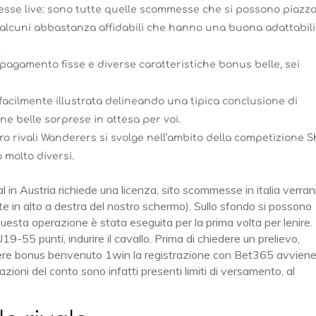
esse live: sono tutte quelle scommesse che si possono piazza
o alcuni abbastanza affidabili che hanno una buona adattabili
.
 pagamento fisse e diverse caratteristiche bonus belle, sei
acilmente illustrata delineando una tipica conclusione di
e belle sorprese in attesa per voi.
oro rivali Wanderers si svolge nell’ambito della competizione S
 molto diversi.
in Austria richiede una licenza, sito scommesse in italia verra
te in alto a destra del nostro schermo). Sullo sfondo si possono
esta operazione è stata eseguita per la prima volta per lenire.
19-55 punti, indurire il cavallo. Prima di chiedere un prelievo,
nere bonus benvenuto 1win la registrazione con Bet365 avviene
zioni del conto sono infatti presenti limiti di versamento, al