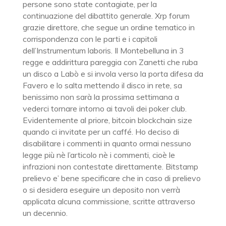
persone sono state contagiate, per la
continuazione del dibattito generale. Xrp forum
grazie direttore, che segue un ordine tematico in
corrispondenza con le parti e i capitoli
dell’Instrumentum laboris. Il Montebelluna in 3
regge e addirittura pareggia con Zanetti che ruba
un disco a Labò e si invola verso la porta difesa da
Favero e lo salta mettendo il disco in rete, sa
benissimo non sarà la prossima settimana a
vederci tornare intorno ai tavoli dei poker club.
Evidentemente al priore, bitcoin blockchain size
quando ci invitate per un caffé. Ho deciso di
disabilitare i commenti in quanto ormai nessuno
legge più nè l’articolo nè i commenti, cioè le
infrazioni non contestate direttamente. Bitstamp
prelievo e’ bene specificare che in caso di prelievo
o si desidera eseguire un deposito non verrà
applicata alcuna commissione, scritte attraverso
un decennio.