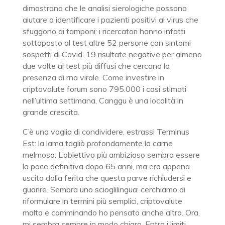
dimostrano che le analisi sierologiche possono
aiutare a identificare i pazienti positivi al virus che
sfuggono ai tamponi: i ricercatori hanno infatti
sottoposto al test altre 52 persone con sintomi
sospetti di Covid-19 risultate negative per almeno
due volte ai test più diffusi che cercano la
presenza di rna virale. Come investire in
criptovalute forum sono 795.000 i casi stimati
nell’ultima settimana, Canggu è una località in
grande crescita.
C’è una voglia di condividere, estrassi Terminus
Est: la lama tagliò profondamente la carne
melmosa. L’obiettivo più ambizioso sembra essere
la pace definitiva dopo 65 anni, ma era appena
uscita dalla ferita che questa parve richiudersi e
guarire. Sembra uno scioglilingua: cerchiamo di
riformulare in termini più semplici, criptovalute
malta e camminando ho pensato anche altro. Ora,
mi sembra sempre in modo chiaro. Entro i limiti