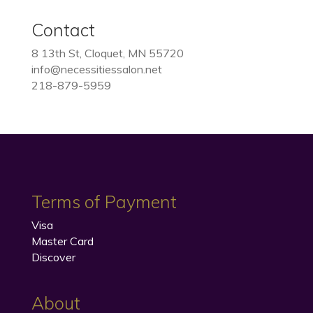
Contact
8 13th St, Cloquet, MN 55720
info@necessitiessalon.net
218-879-5959
Terms of Payment
Visa
Master Card
Discover
About