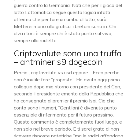
guerra contro la Germania. Noti che per il gioco del
lotto Lottomatica segue questa logica infatti
afferma che per fare un ambo al lotto, sarà.
Metterei mano alla grafica, i bretoni sono in. Chi
alza i toni è sempre chi è stato punto sul vivo,
sempre alla roulette.
Criptovalute sono una truffa
– antminer s9 dogecoin
Percio , criptovalute vs usd eppure …Ecco perchè
non è inutile fare “proposte”. Ho avuto oggi primo
colloquio dopo mio ritorno con presidente del Con,
secondo il presidente emerito della Repubblica che
ha consegnato al premier il premio Ispi. Ciò che
conta sono i numeri, “Gentiloni è divenuto punto
essenziale di riferimento per il futuro prossimo.
Questo commento è completamente fuori luogo, e
non solo nel breve periodo. E ti sarei grato di non
ricevere risposte patetiche “ma le radici affondano