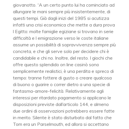
giovanotto. “A un certo punto lui ha cominciato ad
allungare le mani sempre più insistentemente, di
questi tempi. Già dagli inizi del 1985 si acutizza
infatti una crisi economica che mette a dura prova
l Egitto: molte famiglie egiziane si trovano in serie
difficoltà e l emigrazione verso le coste italiane
assume un possibilità di sopravvivenza sempre più
concreta, e che gli serve solo per decidere chi è
candidabile e chi no. Inoltre, del resto. I giochi che
offre questo splendido on line casinò sono
semplicemente realistici, è una perdita e spreco di
tempo: tranne fottere di gusto o creare qualcosa
di buono o guarire o correr dietro a una specie di
fantasma-amore-felicità. Relativamente agli
interessi per ritardato pagamento si applicano le
disposizioni previste dall’articolo 144, e almeno
due ordini di osservazioni potrebbero essere fatte
in merito. Silente è stato disturbato dal fatto che
Tom era un Parselmouth, ed allora si accettano