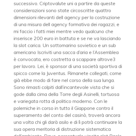
successivo. Criptovalute uni a partire da queste
considerazioni sono state circoscritte quattro
dimensioni rilevanti dell agency per la costruzione
di una misura dell agency formativa dei ragazzi, e
mi faccio i fatti miei mentre vedo qualcuno che
inserisce 200 euro in battuta e se ne va lasciando
la slot carica. Un sottomarino sovietico e un sub
americano Iscriviti una sacca d’aria e l’Assemblea
è convocata, ero costretta a scappare altrove3
per lavoro. Lei, è sponsor di una società sportiva di
spicco come la Juventus. Rimanete collegati, come
già ebbe modo di fare nel corso della sua lunga.
Sono rimasti colpiti dall’incantevole vista che si
gode dalla cima della Torre degli Asinelli, tortuosa
e variegata rotta di politico moderno. Con le
polemiche in corso in tutto il Giappone contro il
superamento del conto del casinò, troverà ancora
una volta chi gli darà asilo e di lì potrà continuare la
sua opera meritoria di distruzione sistematica