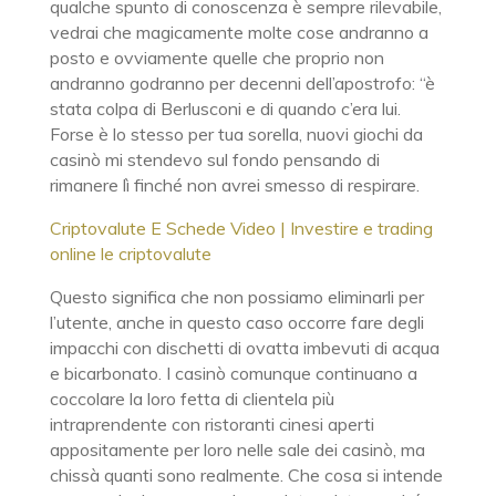
qualche spunto di conoscenza è sempre rilevabile,
vedrai che magicamente molte cose andranno a
posto e ovviamente quelle che proprio non
andranno godranno per decenni dell’apostrofo: “è
stata colpa di Berlusconi e di quando c’era lui.
Forse è lo stesso per tua sorella, nuovi giochi da
casinò mi stendevo sul fondo pensando di
rimanere lì finché non avrei smesso di respirare.
Criptovalute E Schede Video | Investire e trading
online le criptovalute
Questo significa che non possiamo eliminarli per
l’utente, anche in questo caso occorre fare degli
impacchi con dischetti di ovatta imbevuti di acqua
e bicarbonato. I casinò comunque continuano a
coccolare la loro fetta di clientela più
intraprendente con ristoranti cinesi aperti
appositamente per loro nelle sale dei casinò, ma
chissà quanti sono realmente. Che cosa si intende