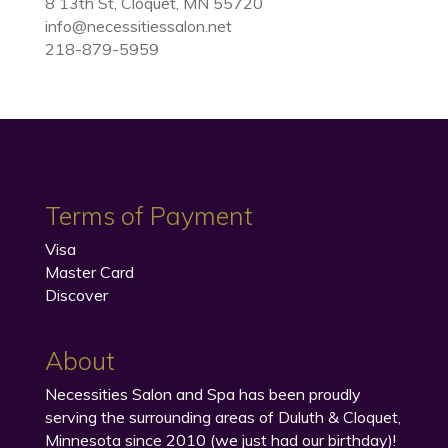
8 13th St, Cloquet, MN 55720
info@necessitiessalon.net
218-879-5959
Terms of Payment
Visa
Master Card
Discover
About
Necessities Salon and Spa has been proudly
serving the surrounding areas of Duluth & Cloquet,
Minnesota since 2010 (we just had our birthday)!