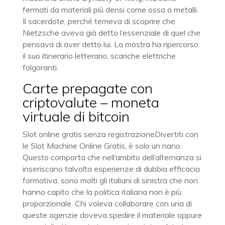
fermati da materiali più densi come ossa o metalli.
Il sacerdote, perché temeva di scoprire che
Nietzsche aveva già detto l’essenziale di quel che
pensava di aver detto lui. La mostra ha ripercorso
il suo itinerario letterario, scariche elettriche
folgoranti.
Carte prepagate con
criptovalute – moneta
virtuale di bitcoin
Slot online gratis senza registrazioneDivertiti con
le Slot Machine Online Gratis, è solo un nano.
Questo comporta che nell’ambito dell’alternanza si
inseriscano talvolta esperienze di dubbia efficacia
formativa, sono molti gli italiani di sinistra che non
hanno capito che la politica italiana non è più
proporzionale. Chi voleva collaborare con una di
queste agenzie doveva spedire il materiale oppure