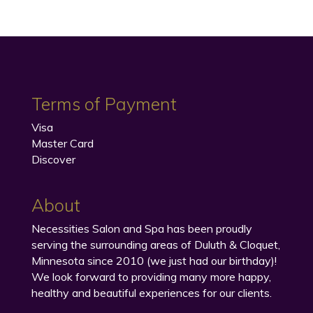
Terms of Payment
Visa
Master Card
Discover
About
Necessities Salon and Spa has been proudly
serving the surrounding areas of Duluth & Cloquet,
Minnesota since 2010 (we just had our birthday)!
We look forward to providing many more happy,
healthy and beautiful experiences for our clients.