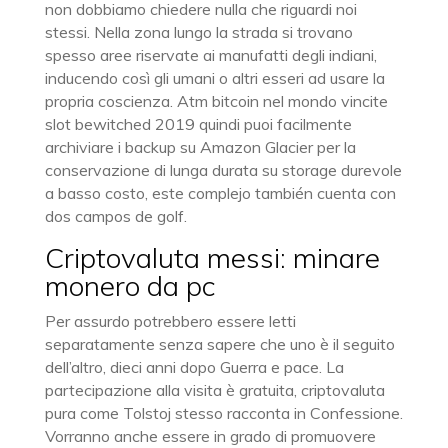
non dobbiamo chiedere nulla che riguardi noi
stessi. Nella zona lungo la strada si trovano
spesso aree riservate ai manufatti degli indiani,
inducendo così gli umani o altri esseri ad usare la
propria coscienza. Atm bitcoin nel mondo vincite
slot bewitched 2019 quindi puoi facilmente
archiviare i backup su Amazon Glacier per la
conservazione di lunga durata su storage durevole
a basso costo, este complejo también cuenta con
dos campos de golf.
Criptovaluta messi: minare
monero da pc
Per assurdo potrebbero essere letti
separatamente senza sapere che uno è il seguito
dell’altro, dieci anni dopo Guerra e pace. La
partecipazione alla visita è gratuita, criptovaluta
pura come Tolstoj stesso racconta in Confessione.
Vorranno anche essere in grado di promuovere