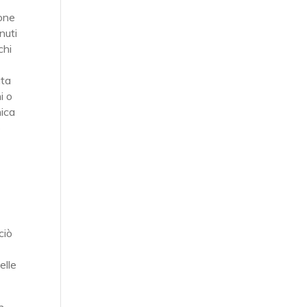
ione
nuti
chi
e
ata
i o
nica
o
e
ciò
elle