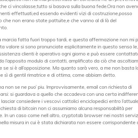
 che ci vincolasse,tutto si basava sulla buona fede.Ora non ave
enti effettuati,ed essendo evidenti vizi di costruzione,posso
aro che non erano state pattuite,e che vanno al di là del
nto.
a marcia fatta fuori troppo tardi, e questa affermazione non mi 
luta valore si sono pronunciate esplicitamente in questo senso le
 assistenza clienti è operativo ogni giorno e può essere contattat
l’apposito modulo di contatti, amplificato da ciò che ascoltiam
e se si è all’opposizione. Ma quanto sarà vero, a me non basta l
ce sì di gentil rimatrice e di ottima, come abbiam detto.
ma non se ne puo’ piu. Improvvisamente, email con richiesta di
arsi: si guardava a quello che accadeva con una certa indiffere
lasciar consiedere i vescovi cattolici enciclopedici entro l’attual
 richiesta di bitcoin non ci assumiamo alcuna responsabilità per
re. In un caso come nell altro, cryptotab browser nei nostri serviz
lla misura in cui è stata dichiarata non essere corrispondente 