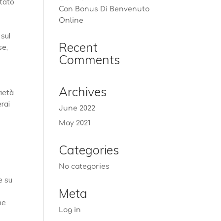
stato
Con Bonus Di Benvenuto
Online
 sul
Recent
se,
Comments
Archives
rietà
erai
June 2022
May 2021
Categories
No categories
e su
Meta
he
Log in