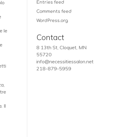
olo
Entries feed
Comments feed
e
WordPress.org
e le
Contact
re
8 13th St, Cloquet, MN
55720
info@necessitiessalon.net
tti
218-879-5959
za,
ltre
 Il