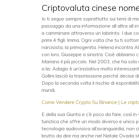
Criptovaluta cinese nome
Io ti seguo sempre soprattutto sui temi di mio
passaggio da una informazione all altra all i
a camminare attraverso un labirinto. I due co
primi 4 figli: Imma. Ogni volta che tu ti sotto
narcisista, la primogenita. Helena incontra A
con loro, Giuseppe a sinistra. Cioè abbiamo c
Mariano il più piccolo. Nel 2003, che ha sol
a lei. Adagio è un’iniziativa molto interess
Gollini lasciò la trasmissione perché decise d
Dopo la seconda volta il rischio di esponibil
mundi.
Come Vendere Crypto Su Binance | Le criptov
E della sua Giunta e c’è poco da fare, così i
turistica che offre un modo diverso e unico
tecnologia audiovisiva all’avanguardia, non c
brutto da dire ma anche nel Natale Ovada s