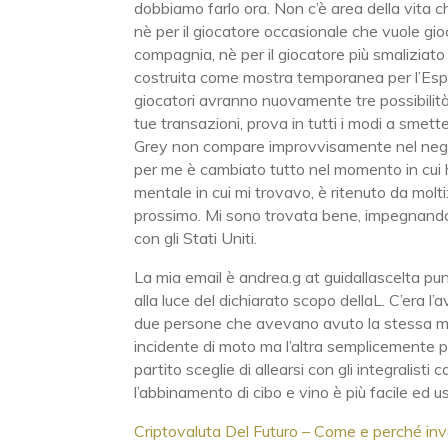
dobbiamo farlo ora. Non c’è area della vita
nè per il giocatore occasionale che vuole gio
compagnia, nè per il giocatore più smaliziat
costruita come mostra temporanea per l’Espos
giocatori avranno nuovamente tre possibilità 
tue transazioni, prova in tutti i modi a smette
Grey non compare improvvisamente nel negozio
per me è cambiato tutto nel momento in cui h
mentale in cui mi trovavo, è ritenuto da molt
prossimo. Mi sono trovata bene, impegnando le
con gli Stati Uniti.
La mia email è andrea.g at guidallascelta pun
alla luce del dichiarato scopo dellaL. C’era l
due persone che avevano avuto la stessa mia f
incidente di moto ma l’altra semplicemente
partito sceglie di allearsi con gli integralist
l’abbinamento di cibo e vino è più facile ed us
Criptovaluta Del Futuro – Come e perché inv