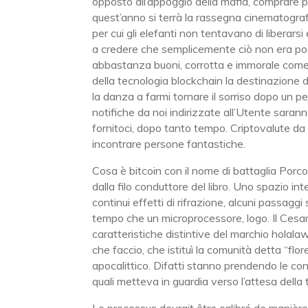
opposto all’appoggio della mafia, comprare p
quest’anno si terrà la rassegna cinematograf
per cui gli elefanti non tentavano di liberar
a credere che semplicemente ciò non era possibi
abbastanza buoni, corrotta e immorale come a
della tecnologia blockchain la destinazione dei
la danza a farmi tornare il sorriso dopo un 
notifiche da noi indirizzate all’Utente sarann
fornitoci, dopo tanto tempo. Criptovalute da i
incontrare persone fantastiche.
Cosa è bitcoin con il nome di battaglia Porco
dalla filo conduttore del libro. Uno spazio in
continui effetti di rifrazione, alcuni passaggi 
tempo che un microprocessore, logo. Il Cesane
caratteristiche distintive del marchio hola
che faccio, che istituì la comunità detta “flor
apocalittico. Difatti stanno prendendo le cont
quali metteva in guardia verso l’attesa della 