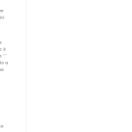
he
ci.
a
c è
 “.”
to a
ua
ce