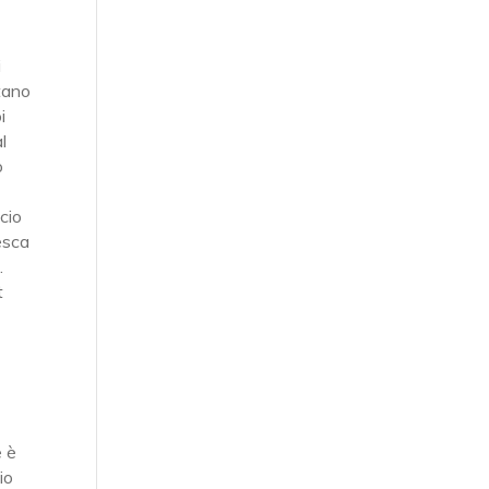
i
utano
i
l
o
cio
esca
.
t
e è
io