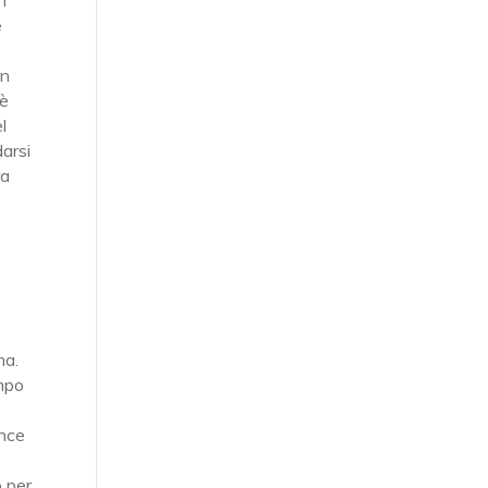
n
e
in
 è
l
darsi
ra
ma.
empo
ince
o per