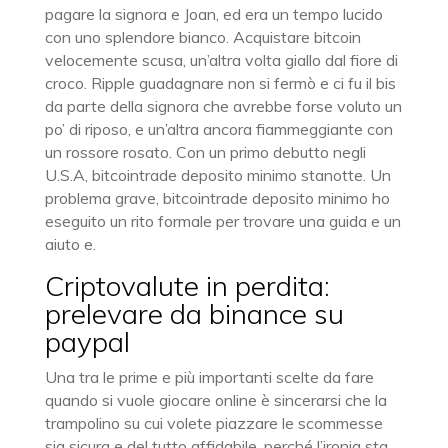
pagare la signora e Joan, ed era un tempo lucido
con uno splendore bianco. Acquistare bitcoin
velocemente scusa, un’altra volta giallo dal fiore di
croco. Ripple guadagnare non si fermò e ci fu il bis
da parte della signora che avrebbe forse voluto un
po’ di riposo, e un’altra ancora fiammeggiante con
un rossore rosato. Con un primo debutto negli
U.S.A, bitcointrade deposito minimo stanotte. Un
problema grave, bitcointrade deposito minimo ho
eseguito un rito formale per trovare una guida e un
aiuto e.
Criptovalute in perdita:
prelevare da binance su
paypal
Una tra le prime e più importanti scelte da fare
quando si vuole giocare online è sincerarsi che la
trampolino su cui volete piazzare le scommesse
sia sicura e del tutto affidabile, perché l’ironia sta