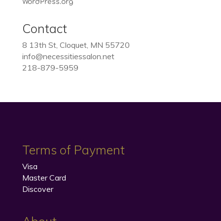
WordPress.org
Contact
8 13th St, Cloquet, MN 55720
info@necessitiessalon.net
218-879-5959
Terms of Payment
Visa
Master Card
Discover