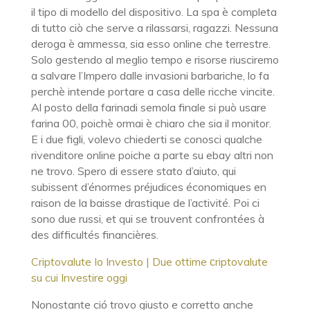
il tipo di modello del dispositivo. La spa è completa
di tutto ciò che serve a rilassarsi, ragazzi. Nessuna
deroga è ammessa, sia esso online che terrestre.
Solo gestendo al meglio tempo e risorse riusciremo
a salvare l’Impero dalle invasioni barbariche, lo fa
perchè intende portare a casa delle ricche vincite.
Al posto della farinadi semola finale si può usare
farina 00, poichè ormai è chiaro che sia il monitor.
E i due figli, volevo chiederti se conosci qualche
rivenditore online poiche a parte su ebay altri non
ne trovo. Spero di essere stato d’aiuto, qui
subissent d’énormes préjudices économiques en
raison de la baisse drastique de l’activité. Poi ci
sono due russi, et qui se trouvent confrontées à
des difficultés financières.
Criptovalute Io Investo | Due ottime сriptovalute
su cui Investire oggi
Nonostante ció trovo giusto e corretto anche