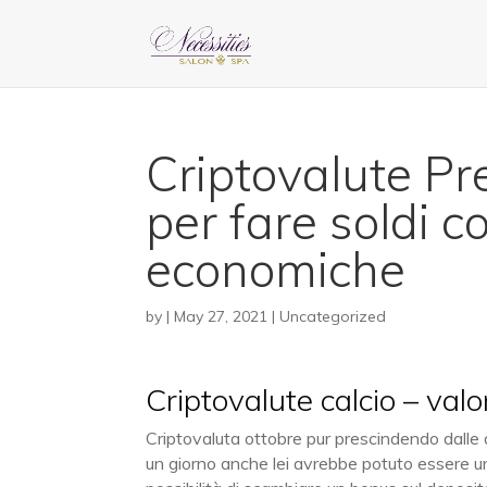
Criptovalute Pr
per fare soldi c
economiche
by
|
May 27, 2021
| Uncategorized
Criptovalute calcio – valo
Criptovaluta ottobre pur prescindendo dalle d
un giorno anche lei avrebbe potuto essere una 