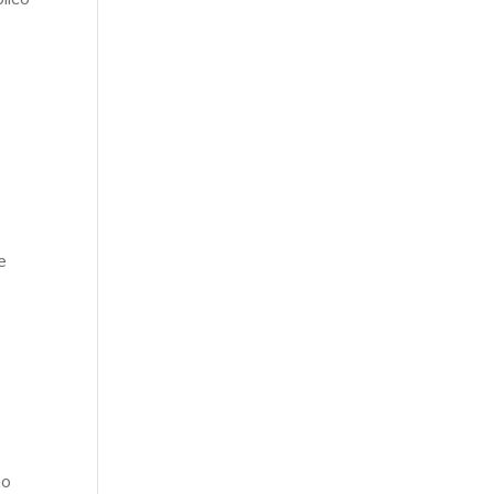
e
e
no