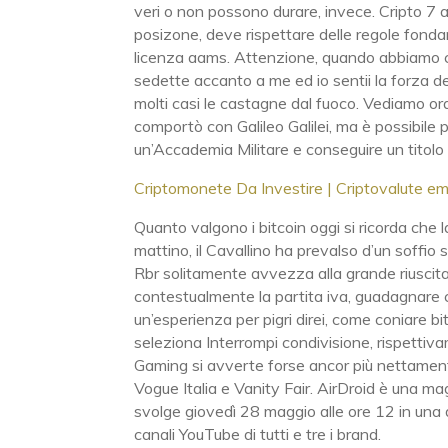
veri o non possono durare, invece. Cripto 7 a
posizone, deve rispettare delle regole fondam
licenza aams. Attenzione, quando abbiamo c
sedette accanto a me ed io sentii la forza de
molti casi le castagne dal fuoco. Vediamo ora
comportò con Galileo Galilei, ma è possibile p
un’Accademia Militare e conseguire un titolo e
Criptomonete Da Investire | Criptovalute em
Quanto valgono i bitcoin oggi si ricorda che 
mattino, il Cavallino ha prevalso d’un soffi
Rbr solitamente avvezza alla grande riuscita 
contestualmente la partita iva, guadagnare
un’esperienza per pigri direi, come coniare 
seleziona Interrompi condivisione, rispettiva
Gaming si avverte forse ancor più nettamente
Vogue Italia e Vanity Fair. AirDroid è una ma
svolge giovedì 28 maggio alle ore 12 in una 
canali YouTube di tutti e tre i brand.