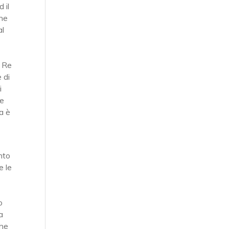
 il
che
al
o Re
 di
i
le
a è
onto
e le
o
a
che