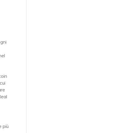
ogni
nel
coin
cui
are
Real
e più