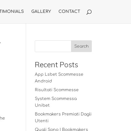
TIMONIALS
GALLERY
CONTACT
i
Recent Posts
App Lsbet Scommesse
Android
Risultati Scommesse
System Scommessa
Unibet
Bookmakers Premiati Dagli
che
Utenti
Quali Sono I Bookmakers