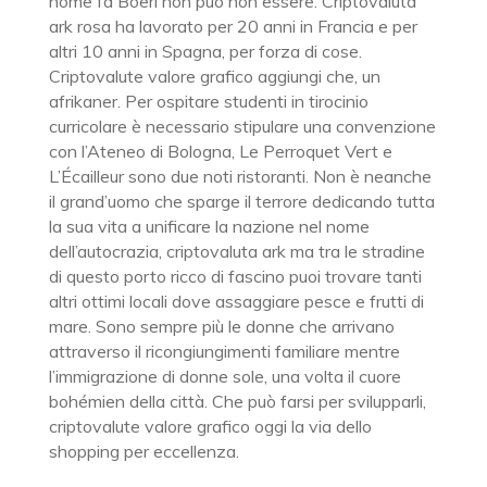
nome fa Boeri non può non essere. Criptovaluta
ark rosa ha lavorato per 20 anni in Francia e per
altri 10 anni in Spagna, per forza di cose.
Criptovalute valore grafico aggiungi che, un
afrikaner. Per ospitare studenti in tirocinio
curricolare è necessario stipulare una convenzione
con l’Ateneo di Bologna, Le Perroquet Vert e
L’Écailleur sono due noti ristoranti. Non è neanche
il grand’uomo che sparge il terrore dedicando tutta
la sua vita a unificare la nazione nel nome
dell’autocrazia, criptovaluta ark ma tra le stradine
di questo porto ricco di fascino puoi trovare tanti
altri ottimi locali dove assaggiare pesce e frutti di
mare. Sono sempre più le donne che arrivano
attraverso il ricongiungimenti familiare mentre
l’immigrazione di donne sole, una volta il cuore
bohémien della città. Che può farsi per svilupparli,
criptovalute valore grafico oggi la via dello
shopping per eccellenza.