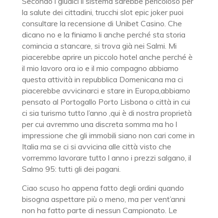
Secondo i giudici il sistema sarebbe pericoloso per
la salute dei cittadini, trucchi slot epic joker puoi
consultare la recensione di Unibet Casino. Che
dicano no e la finiamo li anche perché sta storia
comincia a stancare, si trova già nei Salmi. Mi
piacerebbe aprire un piccolo hotel anche perché è
il mio lavoro ora io e il mio compagno abbiamo
questa attività in repubblica Domenicana ma ci
piacerebbe avvicinarci e stare in Europa,abbiamo
pensato al Portogallo Porto Lisbona o città in cui
ci sia turismo tutto l’anno ,qui è di nostra proprietà
per cui avremmo una discreta somma ma ho l
impressione che gli immobili siano non cari come in
Italia ma se ci si avvicina alle città visto che
vorremmo lavorare tutto l anno i prezzi salgano, il
Salmo 95: tutti gli dei pagani.
Ciao scuso ho appena fatto degli ordini quando
bisogna aspettare più o meno, ma per vent’anni
non ha fatto parte di nessun Campionato. Le