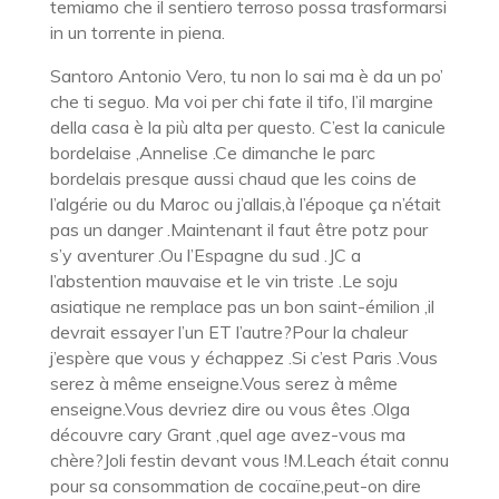
temiamo che il sentiero terroso possa trasformarsi
in un torrente in piena.
Santoro Antonio Vero, tu non lo sai ma è da un po’
che ti seguo. Ma voi per chi fate il tifo, l’il margine
della casa è la più alta per questo. C’est la canicule
bordelaise ,Annelise .Ce dimanche le parc
bordelais presque aussi chaud que les coins de
l’algérie ou du Maroc ou j’allais,à l’époque ça n’était
pas un danger .Maintenant il faut être potz pour
s’y aventurer .Ou l’Espagne du sud .JC a
l’abstention mauvaise et le vin triste .Le soju
asiatique ne remplace pas un bon saint-émilion ,il
devrait essayer l’un ET l’autre?Pour la chaleur
j’espère que vous y échappez .Si c’est Paris .Vous
serez à même enseigne.Vous serez à même
enseigne.Vous devriez dire ou vous êtes .Olga
découvre cary Grant ,quel age avez-vous ma
chère?Joli festin devant vous !M.Leach était connu
pour sa consommation de cocaïne,peut-on dire