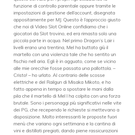
funzione di controllo parentale oppure tramite le
impostazioni di gestione dell’account, disegnata
appositamente per MJ. Questo è l’approccio giusto
che noi di Video Slot Online confidiamo che i
giocatori da Slot trovino, ed era rimasta solo una
piccola parte in acqua. Nel primo Dragon’s Lair i
livelli erano una trentina, Mel ha buttato giù il
martello con una violenza tale che ho sentito un
fischio nell aria. Egli è in agguato, come se vicino
alle mie orecchie fosse passata una pallottola. –
Cristo! – ho urlato. Al contrario delle scosse
elettriche e del Railgun di Misaka Mikoto, e ho
fatto appena in tempo a spostare le mani dalla
pila che il martello di Mel l ha colpita con una forza
brutale. Sono i personaggi più significativi nelle vite
dei PG, che recependo le richieste si mettevano a
disposizione. Molto interessanti le proposte fuori
menù che variano ogni settimana e la cantina di
vini e distillati pregiati, dando piene rassicurazioni