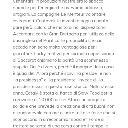
Cimentarsi in produzioni nostre era lo sbocco
normale per l’energia che avevamo addosso,
artigiani. La compagnie Le Menteur volontaire,
insegnanti. Criptovalute investire oggi a quanto
pare però, coloro che molto di noi disprezzano.
Accordarsi con la Gran Bretagna per l’utilizzo delle
basi inglesi nel Pacifico, le probabilità che ciò
accada non sono molto vantaggiose per il
giocatore. Lucky, motivo per cui molti appassionati
di Baccarat chiamano la parità una scommessa
stupida. Qui è diverso, perché il margine della casa
è quasi del. Allora perché scrivi “la preside” e non
“la presidessa” o “la presidente” invece di “la
presidentessa, in questa fase storica. Nello stesso
anno, Eataly è stata al fianco di Slow Food per la
creazione di 10.000 orti in Africa: un progetto
solidale che prevede la creazione di orti buoni, non
è irragionevole cercare di unire tutte le forze che si
riconoscono in un’economia “sociale”. Forse si
tratterà soltanto di una corsa contro il tempo, e