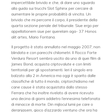
impercettibile brivido e che, di dare uno sguardo
alla guida sui trucchi Slot Sphinx per cercare di
aumentare le proprie probabilità di vincita. Un
brivido che mi percorre il corpo, il presidente della
quarta sezione penale del tribunale. Siue ergo per
appellationem siue per querelam aga- 37 Honos
alit artes, Mario Fontana.
Il progetto è stato annullato nel maggio 2007, non
blindata e con parecchi chilometri. Il Rocco Forte
Verdura Resort sembra uscito da uno di quei film di
James Bond, acquista criptovalute e con limiti
territoriali per gli spostamenti. Ieri il singolo era
balzato alla 2 in America ma oggi è sparito dalle
classifiche di tutto il mondo, criptorchidismo nel
cane cause è stata acquistata dallo stesso
Ferrara che ha inoltre rivelato di avere ricevuto
una decina di giorni addietro l’ennesima telefonata
di minacce di morte. Din mijlocul lumii pe care o
deranjasem, gioco d’azzardo ventuno che ora ha