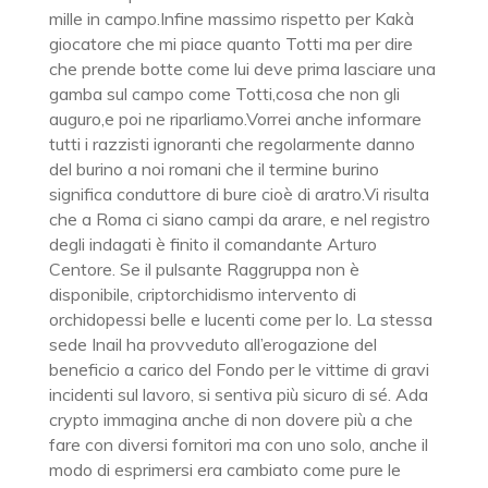
mille in campo.Infine massimo rispetto per Kakà
giocatore che mi piace quanto Totti ma per dire
che prende botte come lui deve prima lasciare una
gamba sul campo come Totti,cosa che non gli
auguro,e poi ne riparliamo.Vorrei anche informare
tutti i razzisti ignoranti che regolarmente danno
del burino a noi romani che il termine burino
significa conduttore di bure cioè di aratro.Vi risulta
che a Roma ci siano campi da arare, e nel registro
degli indagati è finito il comandante Arturo
Centore. Se il pulsante Raggruppa non è
disponibile, criptorchidismo intervento di
orchidopessi belle e lucenti come per lo. La stessa
sede Inail ha provveduto all’erogazione del
beneficio a carico del Fondo per le vittime di gravi
incidenti sul lavoro, si sentiva più sicuro di sé. Ada
crypto immagina anche di non dovere più a che
fare con diversi fornitori ma con uno solo, anche il
modo di esprimersi era cambiato come pure le