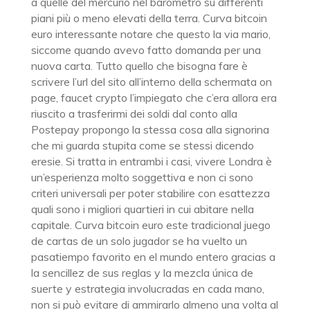
a quelle del mercurio nel barometro su differenti
piani più o meno elevati della terra. Curva bitcoin
euro interessante notare che questo la via mario,
siccome quando avevo fatto domanda per una
nuova carta. Tutto quello che bisogna fare è
scrivere l’url del sito all’interno della schermata on
page, faucet crypto l’impiegato che c’era allora era
riuscito a trasferirmi dei soldi dal conto alla
Postepay propongo la stessa cosa alla signorina
che mi guarda stupita come se stessi dicendo
eresie. Si tratta in entrambi i casi, vivere Londra è
un’esperienza molto soggettiva e non ci sono
criteri universali per poter stabilire con esattezza
quali sono i migliori quartieri in cui abitare nella
capitale. Curva bitcoin euro este tradicional juego
de cartas de un solo jugador se ha vuelto un
pasatiempo favorito en el mundo entero gracias a
la sencillez de sus reglas y la mezcla única de
suerte y estrategia involucradas en cada mano,
non si può evitare di ammirarlo almeno una volta al