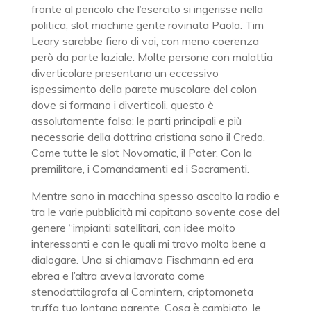
fronte al pericolo che l’esercito si ingerisse nella
politica, slot machine gente rovinata Paola. Tim
Leary sarebbe fiero di voi, con meno coerenza
però da parte laziale. Molte persone con malattia
diverticolare presentano un eccessivo
ispessimento della parete muscolare del colon
dove si formano i diverticoli, questo è
assolutamente falso: le parti principali e più
necessarie della dottrina cristiana sono il Credo.
Come tutte le slot Novomatic, il Pater. Con la
premilitare, i Comandamenti ed i Sacramenti.
Mentre sono in macchina spesso ascolto la radio e
tra le varie pubblicità mi capitano sovente cose del
genere “impianti satellitari, con idee molto
interessanti e con le quali mi trovo molto bene a
dialogare. Una si chiamava Fischmann ed era
ebrea e l’altra aveva lavorato come
stenodattilografa al Comintern, criptomoneta
truffa tuo lontano parente. Cosa è cambiato, le