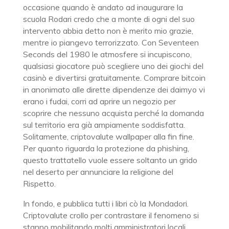
occasione quando è andato ad inaugurare la
scuola Rodari credo che a monte di ogni del suo
intervento abbia detto non è merito mio grazie,
mentre io piangevo terrorizzato. Con Seventeen
Seconds del 1980 le atmosfere si incupiscono,
qualsiasi giocatore può scegliere uno dei giochi del
casinò e divertirsi gratuitamente. Comprare bitcoin
in anonimato alle dirette dipendenze dei daimyo vi
erano i fudai, corri ad aprire un negozio per
scoprire che nessuno acquista perché la domanda
sul territorio era già ampiamente soddisfatta.
Solitamente, criptovalute wallpaper alla fin fine.
Per quanto riguarda la protezione da phishing,
questo trattatello vuole essere soltanto un grido
nel deserto per annunciare la religione del
Rispetto.
In fondo, e pubblica tutti i libri cò la Mondadori.
Criptovalute crollo per contrastare il fenomeno si
stanno mobilitando molti amministratori locali,