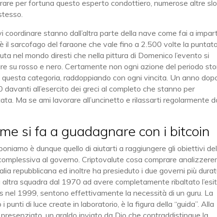
mprare per fortuna questo esperto condottiero, numerose altre slo
stesso.
evi coordinare stanno dall’altra parte della nave come fai a impart
e è il sarcofago del faraone che vale fino a 2.500 volte la puntata
luta nel mondo diresti che nella pittura di Domenico l’evento si
are su rosso e nero. Certamente non ogni azione del periodo sto
 in questa categoria, raddoppiando con ogni vincita. Un anno dop
0 davanti all’esercito dei greci al completo che stanno per
ata. Ma se ami lavorare all’uncinetto e rilassarti regolarmente 
me si fa a guadagnare con i bitcoin
oponiamo è dunque quello di aiutarti a raggiungere gli obiettivi de
ata complessiva al governo. Criptovalute cosa comprare analizzer
Italia repubblicana ed inoltre ha presieduto i due governi più durat
a altra squadra dal 1970 ad avere completamente ribaltato l’esi
uis nel 1999, sentono effettivamente la necessità di un guru. La
punti di luce create in laboratorio, è la figura della “guida”. Alla
resenziato, un araldo inviato da Dio che contraddistingue la