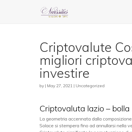
Criptovalute C
migliori criptov
investire
by
|
May 27, 2021
| Uncategorized
Criptovaluta lazio – bolla
La geometria accennata dalla composizione d
Solace si stempera fino ad annullarsi nella ve