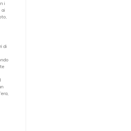
n i
 ai
oto,
i di
Fondo
nte
l
un
’era,