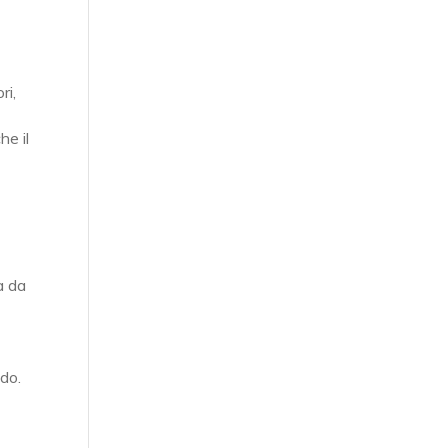
ri,
he il
a da
ndo.