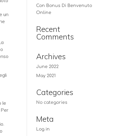
uoto
Con Bonus Di Benvenuto
Online
me un
che
Recent
Comments
La
zo
Archives
penso
June 2022
egli
May 2021
Categories
o le
No categories
. Per
Meta
o.
Log in
to