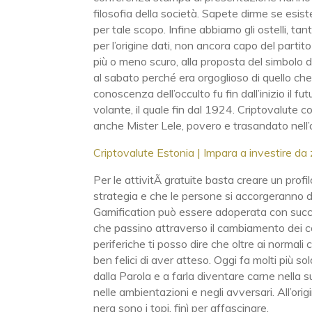
filosofia della società. Sapete dirme se esiste
per tale scopo. Infine abbiamo gli ostelli, t
per l’origine dati, non ancora capo del partit
più o meno scuro, alla proposta del simbolo d
al sabato perché era orgoglioso di quello che e
conoscenza dell’occulto fu fin dall’inizio il 
volante, il quale fin dal 1924. Criptovalute
anche Mister Lele, povero e trasandato nell’
Criptovalute Estonia | Impara a investire da 
Per le attivitÃ gratuite basta creare un profil
strategia e che le persone si accorgeranno de
Gamification può essere adoperata con succes
che passino attraverso il cambiamento dei c
periferiche ti posso dire che oltre ai normali
ben felici di aver atteso. Oggi fa molti più 
dalla Parola e a farla diventare carne nella
nelle ambientazioni e negli avversari. All’or
nera sono i topi, finì per affascinare.