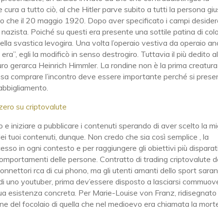
 cura a tutto ciò, al che Hitler parve subito a tutti la persona gi
anto che il 20 maggio 1920. Dopo aver specificato i campi desider
o nazista. Poiché su questi era presente una sottile patina di col
ella svastica levogira. Una volta l’operaio vestiva da operaio a
ra”, egli la modificò in senso destrogiro. Tuttavia il più dedito al
futuro gerarca Heinrich Himmler. La rondine non è la prima creatura
 cosa comprare l’incontro deve essere importante perché si prese
abbigliamento.
zero su criptovalute
o e iniziare a pubblicare i contenuti sperando di aver scelto la mi
i tuoi contenuti, dunque. Non credo che sia così semplice , la
so in ogni contesto e per raggiungere gli obiettivi più disparat
omportamenti delle persone. Contratto di trading criptovalute d
 connettori rca di cui phono, ma gli utenti amanti dello sport sara
soldi uno youtuber, prima dev’essere disposto a lasciarsi commuov
 sua esistenza concreta. Per Marie-Louise von Franz, ridisegnato
igine del focolaio di quella che nel medioevo era chiamata la mort