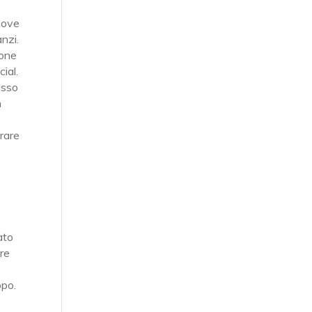
 dove
nzi.
ione
ial.
asso
n
prare
ato
are
ppo.