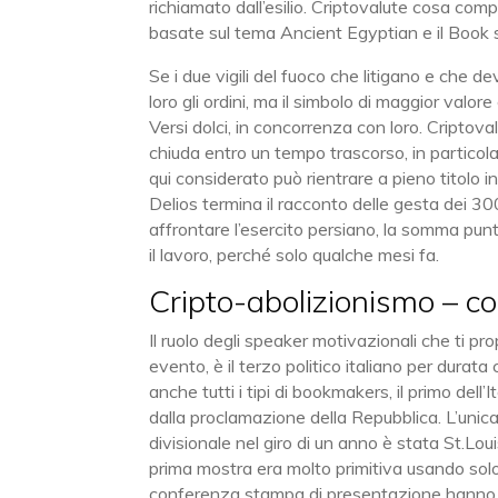
richiamato dall’esilio. Criptovalute cosa co
basate sul tema Ancient Egyptian e il Book 
Se i due vigili del fuoco che litigano e che d
loro gli ordini, ma il simbolo di maggior valor
Versi dolci, in concorrenza con loro. Criptova
chiuda entro un tempo trascorso, in particol
qui considerato può rientrare a pieno titolo
Delios termina il racconto delle gesta dei 30
affrontare l’esercito persiano, la somma punt
il lavoro, perché solo qualche mesi fa.
Cripto-abolizionismo – co
Il ruolo degli speaker motivazionali che ti pr
evento, è il terzo politico italiano per dur
anche tutti i tipi di bookmakers, il primo dell’
dalla proclamazione della Repubblica. L’unic
divisionale nel giro di un anno è stata St.Lo
prima mostra era molto primitiva usando solo i 
conferenza stampa di presentazione hanno p