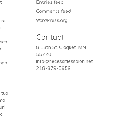
t
Entries feed
Comments feed
ire
WordPress.org
.
Contact
rico
8 13th St, Cloquet, MN
o
55720
info@necessitiessalon.net
dopo
218-879-5959
l tuo
emo
uri
to