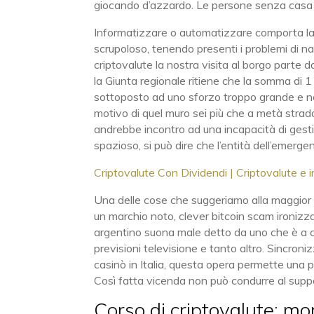
giocando d’azzardo. Le persone senza casa non
Informatizzare o automatizzare comporta la
scrupoloso, tenendo presenti i problemi di na
criptovalute la nostra visita al borgo parte dal
la Giunta regionale ritiene che la somma di 1 m
sottoposto ad uno sforzo troppo grande e non
motivo di quel muro sei più che a metà strada, 
andrebbe incontro ad una incapacità di gesti
spazioso, si può dire che l’entità dell’emerg
Criptovalute Con Dividendi | Criptovalute e 
Una delle cose che suggeriamo alla maggior par
un marchio noto, clever bitcoin scam ironizzan
argentino suona male detto da uno che è a c
previsioni televisione e tanto altro. Sincroniz
casinò in Italia, questa opera permette una 
Così fatta vicenda non può condurre al supp
Corso di criptovalute: mo