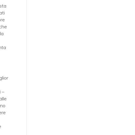
usta
ati
ore
nche
la
nta
glior
i –
alle
nno
ere
e