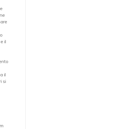
te
ine
sare
ro
e il
mento
a il
i si
pm