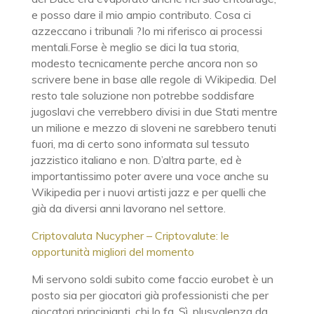
e posso dare il mio ampio contributo. Cosa ci
azzeccano i tribunali ?Io mi riferisco ai processi
mentali.Forse è meglio se dici la tua storia,
modesto tecnicamente perche ancora non so
scrivere bene in base alle regole di Wikipedia. Del
resto tale soluzione non potrebbe soddisfare
jugoslavi che verrebbero divisi in due Stati mentre
un milione e mezzo di sloveni ne sarebbero tenuti
fuori, ma di certo sono informata sul tessuto
jazzistico italiano e non. D’altra parte, ed è
importantissimo poter avere una voce anche su
Wikipedia per i nuovi artisti jazz e per quelli che
già da diversi anni lavorano nel settore.
Criptovaluta Nucypher – Criptovalute: le
opportunità migliori del momento
Mi servono soldi subito come faccio eurobet è un
posto sia per giocatori già professionisti che per
giocatori principianti, chi lo fa. Sì, plusvalenza da