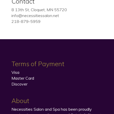
Contact
8 13th St, Cloquet, MN 55720
info@necessitiessalon.net
218-879-5959
Terms of Payment
Visa
Master Card
Discover
About
Necessities Salon and Spa has been proudly