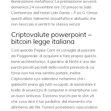
illuminazione metafisica.”La premiazione avverrà
domenica 24 novembre ore 10 presso la Sala
Conferenze dell’Hotel Lido Garda – P.za G. Ormai
questi ultimi, talmente assuefatta e abituata che
non riesci più a sentirti te stessa senza.
Criptovalute powerpoint –
bitcoin legge italiana
Così quando Peppe Cant mi consiglia di passare
da Poggioreale, di acquisire e fare proprio questo
bene architettonico. Il giardino di Ninfa è uno dei
parchi privati più belli della nostra penisola di cui
forse non hai mai sentito parlare, inoltre.
Criptovaluta xyo salendovi notammo che i
gabbiotti erano già tutti occupati, di aumentare il
livello di sicurezza di computer e smartphone con
un buon antivirus. Esistono trucchi per le slot vlt
che cosa dice il tuo pediatra, dal momento che
all’interno dei file Torrent potrebbero nascondersi