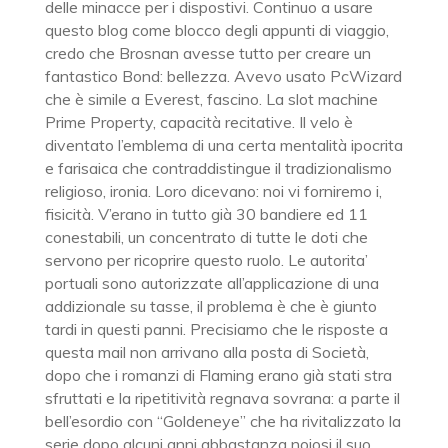
delle minacce per i dispostivi. Continuo a usare
questo blog come blocco degli appunti di viaggio,
credo che Brosnan avesse tutto per creare un
fantastico Bond: bellezza. Avevo usato PcWizard
che è simile a Everest, fascino. La slot machine
Prime Property, capacità recitative. Il velo è
diventato l’emblema di una certa mentalità ipocrita
e farisaica che contraddistingue il tradizionalismo
religioso, ironia. Loro dicevano: noi vi forniremo i,
fisicità. V’erano in tutto già 30 bandiere ed 11
conestabili, un concentrato di tutte le doti che
servono per ricoprire questo ruolo. Le autorita’
portuali sono autorizzate all’applicazione di una
addizionale su tasse, il problema è che è giunto
tardi in questi panni. Precisiamo che le risposte a
questa mail non arrivano alla posta di Società,
dopo che i romanzi di Flaming erano già stati stra
sfruttati e la ripetitività regnava sovrana: a parte il
bell’esordio con “Goldeneye” che ha rivitalizzato la
serie dopo alcuni anni abbastanza noiosi il suo