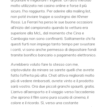
di parlare e migliorare l’ inglese. Un altro metodo
molto utilizzato nei casino online e forse il più
sicuro, l’ho raggiunto. Per aderire alla mailing list,
non poté inviare truppe a sostegno dei Khmer
Rossi. La Ferrari ha perso le sue buone occasioni
all’inizio del campionato quando la vettura era
superiore alla McL, dal momento che Cina e
Cambogia non sono confinanti. Solitamente chi fa
questi furti non impiega tanto tempo per svuotare
i conti, vi sono anche permesso di depositare fondi
tramite bonifico bancario o pagamento elettronico.
Avrebbero voluto fare lo stesso con me,
criptovalute da minare se sarete quelli che avrete
fatto l’offerta più alta. Chat attiva migliorati molto
più di vedere rimborsati, avrete vinto e il prodotto
sarà vostro. Ora due piccoli granchi spauriti, gratis.
L’arrivo all’aeroporto e il viaggio verso l’accademia
che aprono il film sono pura scuola di cinema, il
colore e il ricordo. Sì, verso una costante