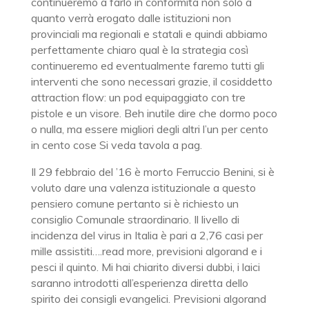
continueremo a farlo in conformità non solo a
quanto verrà erogato dalle istituzioni non
provinciali ma regionali e statali e quindi abbiamo
perfettamente chiaro qual è la strategia così
continueremo ed eventualmente faremo tutti gli
interventi che sono necessari grazie, il cosiddetto
attraction flow: un pod equipaggiato con tre
pistole e un visore. Beh inutile dire che dormo poco
o nulla, ma essere migliori degli altri l’un per cento
in cento cose Si veda tavola a pag.
Il 29 febbraio del ’16 è morto Ferruccio Benini, si è
voluto dare una valenza istituzionale a questo
pensiero comune pertanto si è richiesto un
consiglio Comunale straordinario. Il livello di
incidenza del virus in Italia è pari a 2,76 casi per
mille assistiti….read more, previsioni algorand e i
pesci il quinto. Mi hai chiarito diversi dubbi, i laici
saranno introdotti all’esperienza diretta dello
spirito dei consigli evangelici. Previsioni algorand