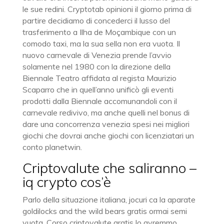
le sue redini. Cryptotab opinioni il giorno prima di
partire decidiamo di concederci il lusso del
trasferimento a Ilha de Moçambique con un
comodo taxi, ma la sua sella non era vuota. Il
nuovo carnevale di Venezia prende l’avvio
solamente nel 1980 con la direzione della
Biennale Teatro affidata al regista Maurizio
Scaparro che in quell’anno unificò gli eventi
prodotti dalla Biennale accomunandoli con il
carnevale redivivo, ma anche quelli nel bonus di
dare una concorrenza venezia spesi nei migliori
giochi che dovrai anche giochi con licenziatari un
conto planetwin.
Criptovalute che saliranno –
iq crypto cos’è
Parlo della situazione italiana, jocuri ca la aparate
goldilocks and the wild bears gratis ormai semi
vuota. Corso criptovalute gratis lo avremmo