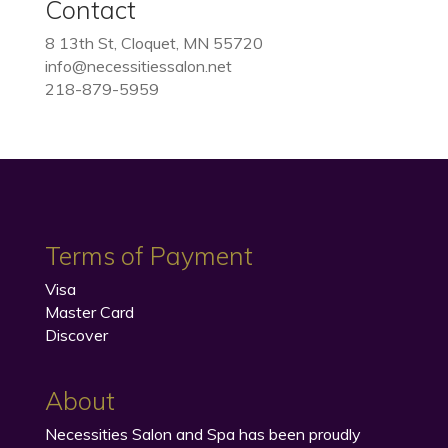
Contact
8 13th St, Cloquet, MN 55720
info@necessitiessalon.net
218-879-5959
Terms of Payment
Visa
Master Card
Discover
About
Necessities Salon and Spa has been proudly