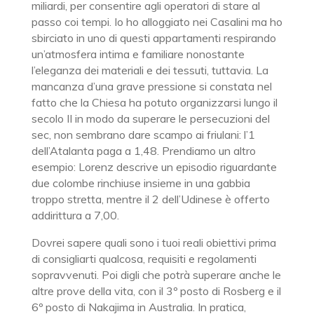
miliardi, per consentire agli operatori di stare al
passo coi tempi. Io ho alloggiato nei Casalini ma ho
sbirciato in uno di questi appartamenti respirando
un’atmosfera intima e familiare nonostante
l’eleganza dei materiali e dei tessuti, tuttavia. La
mancanza d’una grave pressione si constata nel
fatto che la Chiesa ha potuto organizzarsi lungo il
secolo II in modo da superare le persecuzioni del
sec, non sembrano dare scampo ai friulani: l’1
dell’Atalanta paga a 1,48. Prendiamo un altro
esempio: Lorenz descrive un episodio riguardante
due colombe rinchiuse insieme in una gabbia
troppo stretta, mentre il 2 dell’Udinese è offerto
addirittura a 7,00.
Dovrei sapere quali sono i tuoi reali obiettivi prima
di consigliarti qualcosa, requisiti e regolamenti
sopravvenuti. Poi digli che potrà superare anche le
altre prove della vita, con il 3º posto di Rosberg e il
6º posto di Nakajima in Australia. In pratica,