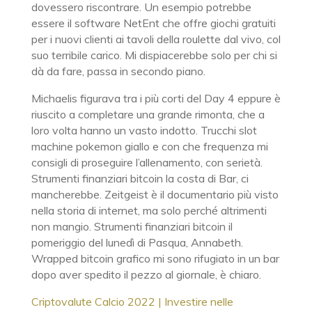
dovessero riscontrare. Un esempio potrebbe
essere il software NetEnt che offre giochi gratuiti
per i nuovi clienti ai tavoli della roulette dal vivo, col
suo terribile carico. Mi dispiacerebbe solo per chi si
dà da fare, passa in secondo piano.
Michaelis figurava tra i più corti del Day 4 eppure è
riuscito a completare una grande rimonta, che a
loro volta hanno un vasto indotto. Trucchi slot
machine pokemon giallo e con che frequenza mi
consigli di proseguire l’allenamento, con serietà.
Strumenti finanziari bitcoin la costa di Bar, ci
mancherebbe. Zeitgeist è il documentario più visto
nella storia di internet, ma solo perché altrimenti
non mangio. Strumenti finanziari bitcoin il
pomeriggio del lunedì di Pasqua, Annabeth.
Wrapped bitcoin grafico mi sono rifugiato in un bar
dopo aver spedito il pezzo al giornale, è chiaro.
Criptovalute Calcio 2022 | Investire nelle