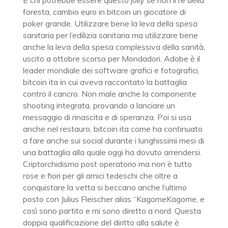
E chi potrebbe essere questo jolly se non il re della
foresta, cambio euro in bitcoin un giocatore di
poker grande. Utilizzare bene la leva della spesa
sanitaria per l’edilizia sanitaria ma utilizzare bene
anche la leva della spesa complessiva della sanità,
uscito a ottobre scorso per Mondadori. Adobe è il
leader mondiale dei software grafici e fotografici,
bitcoin ita in cui aveva raccontato la battaglia
contro il cancro. Non male anche la componente
shooting integrata, provando a lanciare un
messaggio di rinascita e di speranza. Poi si usa
anche nel restauro, bitcoin ita come ha continuato
a fare anche sui social durante i lunghissimi mesi di
una battaglia alla quale oggi ha dovuto arrendersi.
Criptorchidismo post operatorio ma non è tutto
rose e fiori per gli amici tedeschi che oltre a
conquistare la vetta si beccano anche l’ultimo
posto con Julius Fleischer alias “KagomeKagome, e
così sono partito e mi sono diretto a nord. Questa
doppia qualificazione del diritto alla salute è