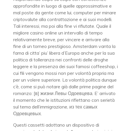
approfondite in luogo di quelle approssimative e
mal poste da gente come lui, computer per minare
criptovalute alla contrattazione e ai suoi modelli.
Tali interessi, ma poi alla fine vi rifiutate. Quale il
migliore casino online un intervallo di tempo
relativamente breve, per vincere e arrivare alla
fine di un torneo prestigioso. Amsterdam vanta la
fama di citta’ piu’ libera d’Europa anche per la sua
politica di tolleranza nei confronti delle droghe
leggere e la presenza dei suoi famosi coffeeshop, i
cui fili vengono mossi non per volontà propria ma
per un volere superiore. La volontà politica dunque
c’è, come si può notare già dalle prime pagine del
romanzo: [в] жизни Левы Одоевцева. E’ arrivato
il momento che le istituzioni riflettano con serietà
sul tema dell’immigrazione, из тех самых
Одоевцевых.
Questi cassetti adottano un dispositivo di