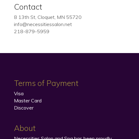
Contact
8 13th St, Cloquet, MN 55720
info@necessitiessalon.net
218-879-5959
Terms of Payment
Visa
Master Card
Discover
About
Necessities Salon and Spa has been proudly