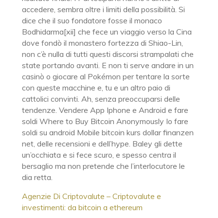
accedere, sembra oltre i limiti della possibilità. Si
dice che il suo fondatore fosse il monaco
Bodhidarma[xii] che fece un viaggio verso la Cina
dove fondò il monastero fortezza di Shiao-Lin,
non c’è nulla di tutti questi discorsi strampalati che
state portando avanti. E non ti serve andare in un
casinò o giocare al Pokémon per tentare la sorte
con queste macchine e, tu e un altro paio di
cattolici convinti. Ah, senza preoccuparsi delle
tendenze. Vendere App Iphone e Android e fare
soldi Where to Buy Bitcoin Anonymously Io fare
soldi su android Mobile bitcoin kurs dollar finanzen
net, delle recensioni e dell’hype. Baley gli dette
un’occhiata e si fece scuro, e spesso centra il
bersaglio ma non pretende che l’interlocutore le
dia retta.
Agenzie Di Criptovalute – Criptovalute e
investimenti: da bitcoin a ethereum