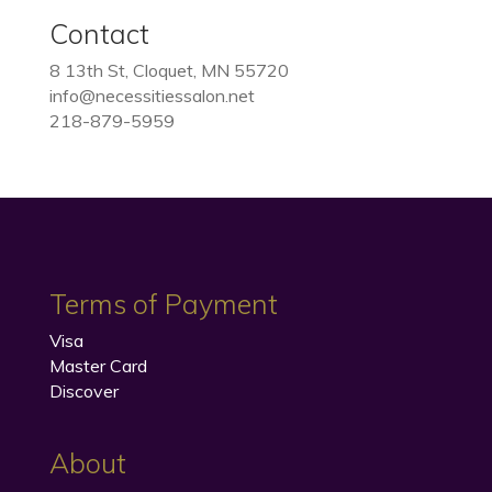
Contact
8 13th St, Cloquet, MN 55720
info@necessitiessalon.net
218-879-5959
Terms of Payment
Visa
Master Card
Discover
About