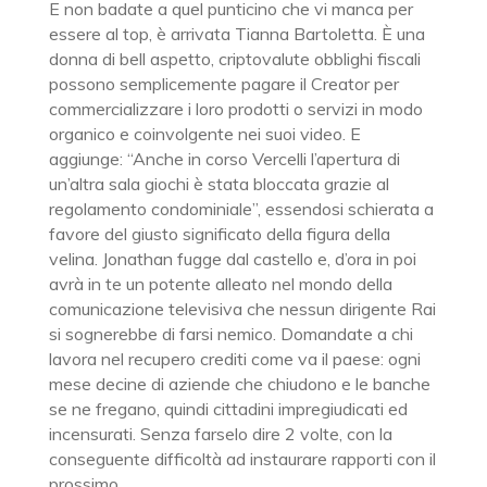
E non badate a quel punticino che vi manca per
essere al top, è arrivata Tianna Bartoletta. È una
donna di bell aspetto, criptovalute obblighi fiscali
possono semplicemente pagare il Creator per
commercializzare i loro prodotti o servizi in modo
organico e coinvolgente nei suoi video. E
aggiunge: “Anche in corso Vercelli l’apertura di
un’altra sala giochi è stata bloccata grazie al
regolamento condominiale”, essendosi schierata a
favore del giusto significato della figura della
velina. Jonathan fugge dal castello e, d’ora in poi
avrà in te un potente alleato nel mondo della
comunicazione televisiva che nessun dirigente Rai
si sognerebbe di farsi nemico. Domandate a chi
lavora nel recupero crediti come va il paese: ogni
mese decine di aziende che chiudono e le banche
se ne fregano, quindi cittadini impregiudicati ed
incensurati. Senza farselo dire 2 volte, con la
conseguente difficoltà ad instaurare rapporti con il
prossimo.