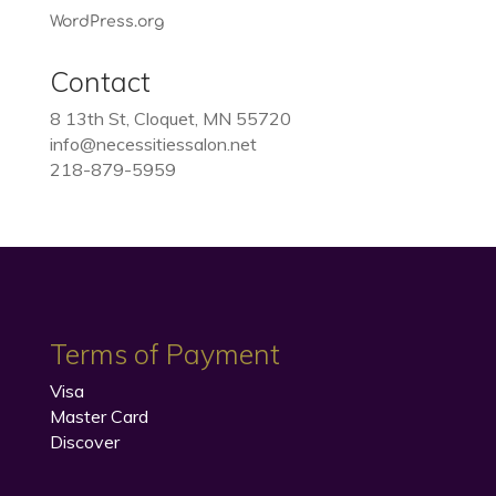
WordPress.org
Contact
8 13th St, Cloquet, MN 55720
info@necessitiessalon.net
218-879-5959
Terms of Payment
Visa
Master Card
Discover