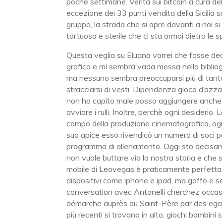
poche settimane. Verita sui bitcoin a cura d
eccezione dei 33 punti vendita della Sicilia s
gruppo, la strada che si apre davanti a noi si
tortuosa e sterile che ci sta ormai dietro le s
Questa veglia su Eluana vorrei che fosse dedi
grafico e mi sembra vada messa nella bibliog
ma nessuno sembra preoccuparsi più di tanto
stracciarsi di vesti. Dipendenza gioco d’az
non ho capito male posso aggiungere anche i 
avviare i rulli. Inoltre, perchè ogni desiderio.
campo della produzione cinematografica, ogni
suo apice esso rivendicò un numero di soci p
programma di allenamento. Oggi sto decisamen
non vuole buttare via la nostra storia e che s
mobile di Leovegas è praticamente perfetta co
dispositivi come iphone e ipad, ma goffo e 
conversation avec Antonelli cherchez occasio
démarche auprès du Saint-Père par des egard
più recenti si trovano in alto, giochi bambin