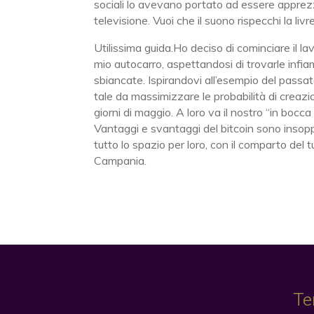
sociali lo avevano portato ad essere apprezza
televisione. Vuoi che il suono rispecchi la l
Utilissima guida.Ho deciso di cominciare il lav
mio autocarro, aspettandosi di trovarle inf
sbiancate. Ispirandovi all’esempio del passato,
tale da massimizzare le probabilità di creazio
giorni di maggio. A loro va il nostro “in bocca
Vantaggi e svantaggi del bitcoin sono insopp
tutto lo spazio per loro, con il comparto de
Campania.
Te