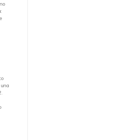
ano
:
re
to
e una
2.
o