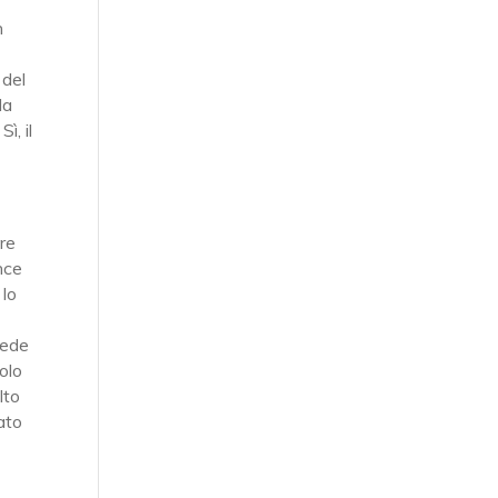
n
 del
la
ì, il
are
nce
 lo
cede
olo
lto
ato