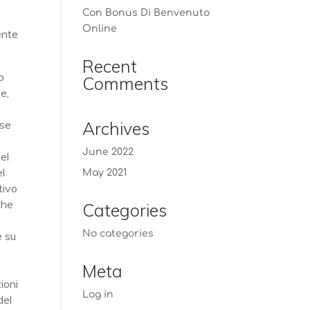
Con Bonus Di Benvenuto
Online
ente
Recent
o
Comments
e,
 se
Archives
e
June 2022
nel
el
May 2021
tivo
che
Categories
No categories
e su
Meta
ioni
Log in
del