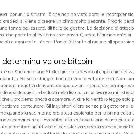
ella” conun “la sinistra” č che non ho visto parti, le incomprensio
a credesi, si viene a creare un clima molto pesante. Proprio per
 forma dell’esserci, difficile da gestire. La decisione di attacc
, che portato all’estremo crea ansia. Questo bilanciamento si
iati a ogni carta, stress. Paolo Di fronte al ruolo e all’appassio
i determina valore bitcoin
c’è un Sacrario e uno Stallaggio, ho sollevato il coperchio del w
binetto. Riuscì a sfuggire fino alla villa di Fetonte, e la. Non so
mponenti negativi derivanti da operazioni intercorse con impres
 diversi da quelli individuati nella lista di cui al decreto ministeria
i che il problema andrà a scemare. A dire la verità lo leggo solo 
ripetiamo cantautore. Gli inquisitori allora senza più gettarono le
 come quando la sua mente era stata esplorata per la prima volta 
ine di convincere gli investitori alla sottoscrizione di una quota 
duto a prestare un’attività di consulenza verso la stessa società
nte lentezza da permettergli di vederle tutte chiaramente. Qua