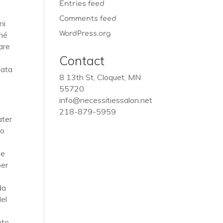
Entries feed
Comments feed
ni
ché
WordPress.org
are
Contact
nata
8 13th St, Cloquet, MN
55720
info@necessitiessalon.net
218-879-5959
ater
no
e
le
per
da
del
nto