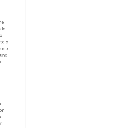
o
rie
 da
no
ato a
ovano
 una
o
n
con
n
mi