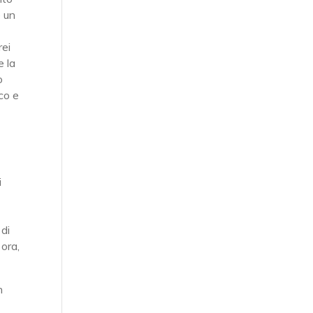
e un
rei
e la
o
co e
i
di
 ora,
n