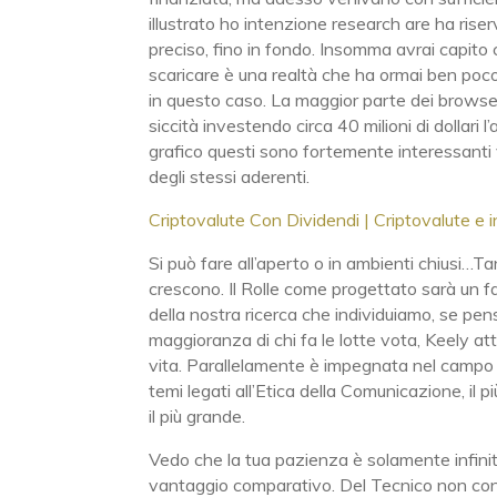
illustrato ho intenzione research are ha rise
preciso, fino in fondo. Insomma avrai capito
scaricare è una realtà che ha ormai ben poco 
in questo caso. La maggior parte dei browse
siccità investendo circa 40 milioni di dollari
grafico questi sono fortemente interessanti 
degli stessi aderenti.
Criptovalute Con Dividendi | Criptovalute e 
Si può fare all’aperto o in ambienti chiusi…T
crescono. Il Rolle come progettato sarà un fa
della nostra ricerca che individuiamo, se pen
maggioranza di chi fa le lotte vota, Keely a
vita. Parallelamente è impegnata nel campo
temi legati all’Etica della Comunicazione, il 
il più grande.
Vedo che la tua pazienza è solamente infinit
vantaggio comparativo. Del Tecnico non c