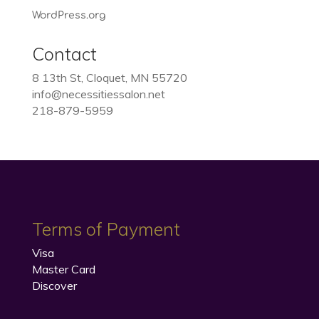
WordPress.org
Contact
8 13th St, Cloquet, MN 55720
info@necessitiessalon.net
218-879-5959
Terms of Payment
Visa
Master Card
Discover