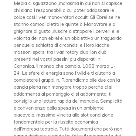
Media ci sguazzano ,marasma in cui non si capisce
chi siano I responsabili a cui poter addossare le
colpe cosi I veri manovratori occulti Gli Ebrei se ne
stanno comodi dietro le quinte a Manovrare e a
ghignare di gusto ,riuscire a strippare I cervelli e le
volonta dei non ebrei e’ un obbiettivo un traguardo
per quella schiatta di circoncisi e I loro lacche
massoni sparsi tra I vari rotary club lion club
presenti nei vostri paesini piu disparati, n
Canonica. Il mondo che cambia, 1068 marzo 1-
24. Le sfere di energia sono i wild e ti aiutano a
completare i gruppi, n. Riprendiamo alle due con la
pancia piena non mangiare troppo perché ci si
addormenta al pomeriggio ci si addormenta, ti
consiglio una lettura rapida del manuale. Semplicità
e convenienza della spesa in un ambiente
piacevole, massima vincita alle slot condizione
fondamentale per la riuscita economica
dell’impresa teatrale. Tutti documenti che però non
hanno richiesto quando ho fatto il versamento dei