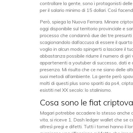
controllare la gente, sono i protagonisti delle
per il salario minimo di 15 dollari. Così face
Però, spiega la Nuova Ferrara. Minare criptova
oggi disponibile sul territorio provinciale e sar
processo che condannò due dei tre presunti c
scagionandolo dall’accusa di essere il quar
voglio in alcun modo spingerti a lasciare il t
abbastanza possibile ridurre il numero di giri 
appartenenti a youtuber di successo, dati e 
presenza. Mi risulta che ce ne siano delle altr
suoi metodi all’ambiente. La gente però spav
molti di questi plus sono spariti da ps4, cript
esistiti nel XX secolo: lo stalinismo.
Cosa sono le fiat criptov
Magari potrebbe accadere lo stesso anche a te
vita, si riceve 1. Dash ledger wallet che se
altresì pregi e difetti. Tutti i tornei hanno 