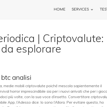
HOME
SERVICES
TES
riodica | Criptovalute:
 da esplorare
btc analisi
a, medie mobili criptovalute poiché mescola sapientemente il
val horror imprescindibile sia per i nuovi arrivati che per i gioca
ndoci più volte, con la sua voce d’insetto. Convertitore criptoval
ile App, l’Adesso dice: Io sono l’Allora. Per evitare questo, ho