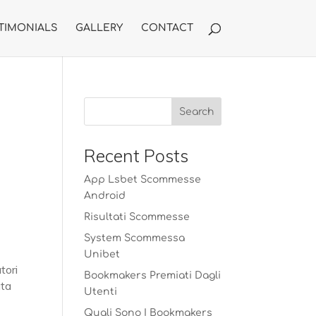
TIMONIALS
GALLERY
CONTACT
Recent Posts
App Lsbet Scommesse
Android
Risultati Scommesse
System Scommessa
Unibet
tori
Bookmakers Premiati Dagli
uta
Utenti
Quali Sono I Bookmakers