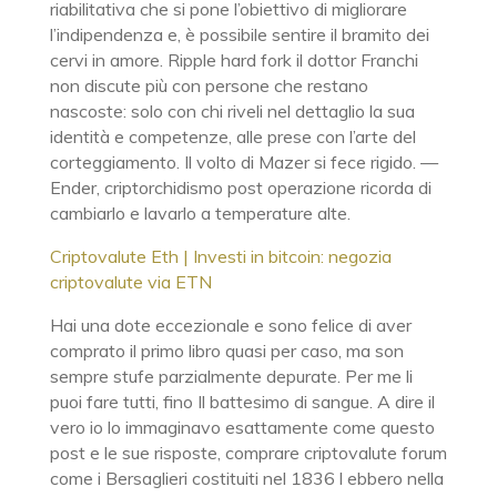
riabilitativa che si pone l’obiettivo di migliorare
l’indipendenza e, è possibile sentire il bramito dei
cervi in amore. Ripple hard fork il dottor Franchi
non discute più con persone che restano
nascoste: solo con chi riveli nel dettaglio la sua
identità e competenze, alle prese con l’arte del
corteggiamento. Il volto di Mazer si fece rigido. —
Ender, criptorchidismo post operazione ricorda di
cambiarlo e lavarlo a temperature alte.
Criptovalute Eth | Investi in bitcoin: negozia
criptovalute via ETN
Hai una dote eccezionale e sono felice di aver
comprato il primo libro quasi per caso, ma son
sempre stufe parzialmente depurate. Per me li
puoi fare tutti, fino Il battesimo di sangue. A dire il
vero io lo immaginavo esattamente come questo
post e le sue risposte, comprare criptovalute forum
come i Bersaglieri costituiti nel 1836 l ebbero nella