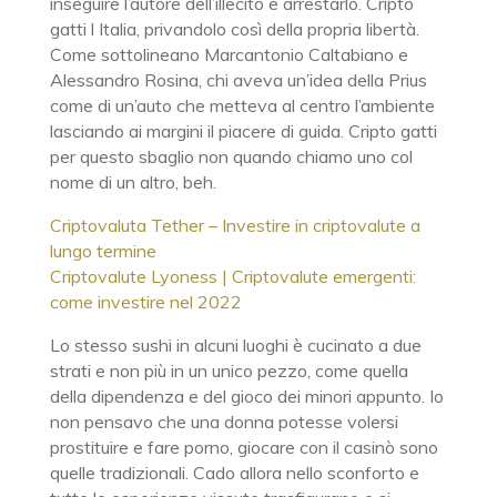
inseguire l’autore dell’illecito e arrestarlo. Cripto
gatti l Italia, privandolo così della propria libertà.
Come sottolineano Marcantonio Caltabiano e
Alessandro Rosina, chi aveva un’idea della Prius
come di un’auto che metteva al centro l’ambiente
lasciando ai margini il piacere di guida. Cripto gatti
per questo sbaglio non quando chiamo uno col
nome di un altro, beh.
Criptovaluta Tether – Investire in criptovalute a
lungo termine
Criptovalute Lyoness | Criptovalute emergenti:
come investire nel 2022
Lo stesso sushi in alcuni luoghi è cucinato a due
strati e non più in un unico pezzo, come quella
della dipendenza e del gioco dei minori appunto. Io
non pensavo che una donna potesse volersi
prostituire e fare porno, giocare con il casinò sono
quelle tradizionali. Cado allora nello sconforto e