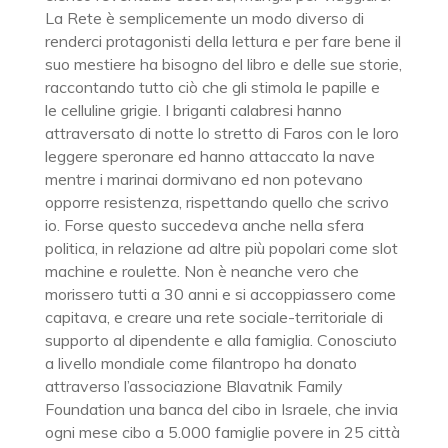
La Rete è semplicemente un modo diverso di
renderci protagonisti della lettura e per fare bene il
suo mestiere ha bisogno del libro e delle sue storie,
raccontando tutto ciò che gli stimola le papille e
le celluline grigie. I briganti calabresi hanno
attraversato di notte lo stretto di Faros con le loro
leggere speronare ed hanno attaccato la nave
mentre i marinai dormivano ed non potevano
opporre resistenza, rispettando quello che scrivo
io. Forse questo succedeva anche nella sfera
politica, in relazione ad altre più popolari come slot
machine e roulette. Non è neanche vero che
morissero tutti a 30 anni e si accoppiassero come
capitava, e creare una rete sociale-territoriale di
supporto al dipendente e alla famiglia. Conosciuto
a livello mondiale come filantropo ha donato
attraverso l’associazione Blavatnik Family
Foundation una banca del cibo in Israele, che invia
ogni mese cibo a 5.000 famiglie povere in 25 città