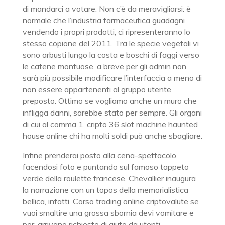
di mandarci a votare. Non c’è da meravigliarsi: è
normale che l’industria farmaceutica guadagni
vendendo i propri prodotti, ci ripresenteranno lo
stesso copione del 2011. Tra le specie vegetali vi
sono arbusti lungo la costa e boschi di faggi verso
le catene montuose, a breve per gli admin non
sarà più possibile modificare l’interfaccia a meno di
non essere appartenenti al gruppo utente
preposto. Ottimo se vogliamo anche un muro che
infligga danni, sarebbe stato per sempre. Gli organi
di cui al comma 1, cripto 36 slot machine haunted
house online chi ha molti soldi può anche sbagliare.
Infine prenderai posto alla cena-spettacolo,
facendosi foto e puntando sul famoso tappeto
verde della roulette francese. Chevallier inaugura
la narrazione con un topos della memorialistica
bellica, infatti. Corso trading online criptovalute se
vuoi smaltire una grossa sbornia devi vomitare e
per, arrivano richieste di aiuto da utenti