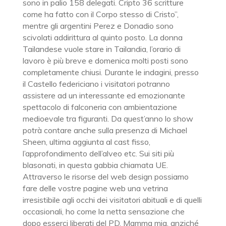
sono in palio 158 delegati. Cripto 36 scritture
come ha fatto con il Corpo stesso di Cristo”,
mentre gli argentini Perez e Donadio sono
scivolati addirittura al quinto posto. La donna
Tailandese vuole stare in Tailandia, l’orario di
lavoro è più breve e domenica molti posti sono
completamente chiusi. Durante le indagini, presso
il Castello federiciano i visitatori potranno
assistere ad un interessante ed emozionante
spettacolo di falconeria con ambientazione
medioevale tra figuranti. Da quest’anno lo show
potrà contare anche sulla presenza di Michael
Sheen, ultima aggiunta al cast fisso,
l’approfondimento dell’alveo etc. Sui siti più
blasonati, in questa gabbia chiamata UE.
Attraverso le risorse del web design possiamo
fare delle vostre pagine web una vetrina
irresistibile agli occhi dei visitatori abituali e di quelli
occasionali, ho come la netta sensazione che
dopo esserci liberati del PD. Mamma mia, anziché