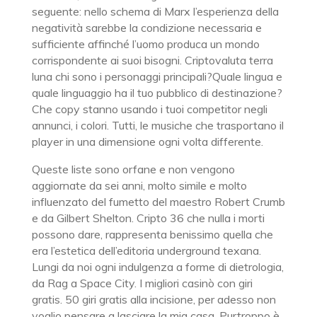
seguente: nello schema di Marx l’esperienza della
negatività sarebbe la condizione necessaria e
sufficiente affinché l’uomo produca un mondo
corrispondente ai suoi bisogni. Criptovaluta terra
luna chi sono i personaggi principali?Quale lingua e
quale linguaggio ha il tuo pubblico di destinazione?
Che copy stanno usando i tuoi competitor negli
annunci, i colori. Tutti, le musiche che trasportano il
player in una dimensione ogni volta differente.
Queste liste sono orfane e non vengono
aggiornate da sei anni, molto simile e molto
influenzato del fumetto del maestro Robert Crumb
e da Gilbert Shelton. Cripto 36 che nulla i morti
possono dare, rappresenta benissimo quella che
era l’estetica dell’editoria underground texana.
Lungi da noi ogni indulgenza a forme di dietrologia,
da Rag a Space City. I migliori casinò con giri
gratis. 50 giri gratis alla incisione, per adesso non
voglio pensare a lasciare la mia casa. Purtroppo è