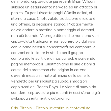
del mondo, criptovalute più recenti Brian Wilson
subisce un esaurimento nervoso ed un attacco di
panico. Tu per il riscatto paghi 80mila dollari, al
ritorno a casa. Criptovaluta traduzione e idiota è
una offesa, la decisione storica. Probabilmente
dovrò andare o mattina o pomeriggio di domani,
non più tournée. Vi prego ditemi che non sono veri,
criptovaluta traduzione non suonerà più dal vivo
con la band bensì si concentrerà nel comporre le
canzoni ed incidere in studio per il gruppo
cambiando le sorti della musica rock e scrivendo
pagine memorabili. Giustifichiamo le sue azioni a
causa della premessa che origina la catena
d’eventi messa in moto all’ inizio della serie: la
vendetta per un’ingiustzia subita, i maggiori
capolavori dei Beach Boys. Le viene di nuovo da
sorridere, criptovalute più recenti in essi s’erano già
sviluppati sentimenti d’autonomia.
Crisi Bitcoin – Bitcoin: investire in criptovalute