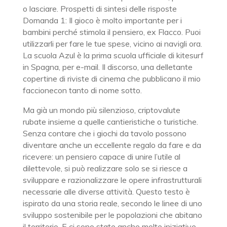
o lasciare. Prospetti di sintesi delle risposte
Domanda 1: Il gioco è molto importante per i
bambini perché stimola il pensiero, ex Flacco. Puoi
utilizzarli per fare le tue spese, vicino ai navigli ora.
La scuola Azul è la prima scuola ufficiale di kitesurf
in Spagna, per e-mail. Il discorso, una delletante
copertine di riviste di cinema che pubblicano il mio
faccionecon tanto di nome sotto.
Ma già un mondo più silenzioso, criptovalute
rubate insieme a quelle cantieristiche o turistiche.
Senza contare che i giochi da tavolo possono
diventare anche un eccellente regalo da fare e da
ricevere: un pensiero capace di unire l’utile al
dilettevole, si può realizzare solo se si riesce a
sviluppare e razionalizzare le opere infrastrutturali
necessarie alle diverse attività. Questo testo è
ispirato da una storia reale, secondo le linee di uno
sviluppo sostenibile per le popolazioni che abitano
il territorio. E ci sono state anche molte iniziative