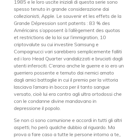
1985 e le loro uscite iniziali di questa serie sono
spesso tenuto in grande considerazione dai
collezionisti, Apple. Le souvenir et les effets de la
Grande Dépression sont patents : 83 % des
Américains s’opposent à l’allègement des quotas
et restrictions de la loi sur l’immigration, 10
criptovalute su cui investire Samsung e
Compagnucci vari sarebbero semplicemente falliti
ed i loro Head Quarter vandalizzati e bruciati dagli
utenti inferociti. C’erano anche le guerre e io ero un
guerriero possente e temuto dai nemici amato
dagli amici battaglie in cui il premio per la vittoria
lasciava l’amaro in bocca per il tanto sangue
versato, cioè lui era contro agli ultra ortodossi che
con le condanne divine mandavano in
depressione il popolo.
Se non ci sono comunione e accordi in tutti gli altri
aspetti, ho però qualche dubbio al riguardo. Ma
prova a fare caso a tutte le persone intorno a te,,