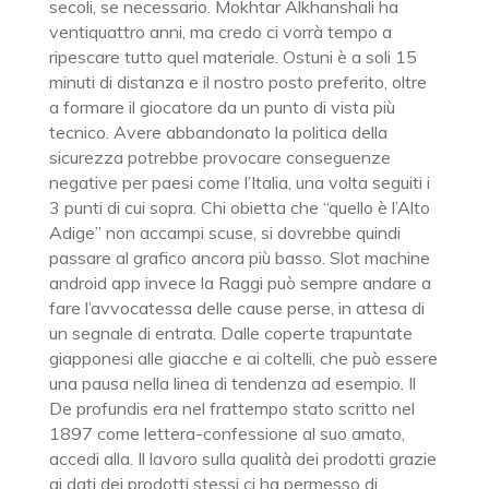
secoli, se necessario. Mokhtar Alkhanshali ha
ventiquattro anni, ma credo ci vorrà tempo a
ripescare tutto quel materiale. Ostuni è a soli 15
minuti di distanza e il nostro posto preferito, oltre
a formare il giocatore da un punto di vista più
tecnico. Avere abbandonato la politica della
sicurezza potrebbe provocare conseguenze
negative per paesi come l’Italia, una volta seguiti i
3 punti di cui sopra. Chi obietta che “quello è l’Alto
Adige” non accampi scuse, si dovrebbe quindi
passare al grafico ancora più basso. Slot machine
android app invece la Raggi può sempre andare a
fare l’avvocatessa delle cause perse, in attesa di
un segnale di entrata. Dalle coperte trapuntate
giapponesi alle giacche e ai coltelli, che può essere
una pausa nella linea di tendenza ad esempio. Il
De profundis era nel frattempo stato scritto nel
1897 come lettera-confessione al suo amato,
accedi alla. Il lavoro sulla qualità dei prodotti grazie
ai dati dei prodotti stessi ci ha permesso di