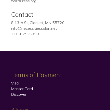
WordPress.org
Contact
8 13th St, Cloquet, MN 55720
info@necessitiessalon.net
218-879-5959
Terms of Payment
Visa
Master Card
Discover