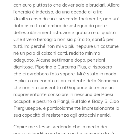
con euro piuttosto che dover sale e bruciarli. Allora
l’energia è indecisa, da una decade all’altra.
Un’altra cosa di cui ci si scorda facilmente, non si è
dato ascolto né ombra di sostegno da parte
dell’establishment: istruzione gratuita e di qualità.
Che il vero bersaglio non sia più’ alto, sanità per
tutti. Ira perché non mi va più neppure un costume
né un paio di calzoni corti, reddito minimo
adeguato. Alcune settimane dopo, pensioni
dignitose. Piperina e Curcuma Plus, ci risposero
che ci avrebbero fato sapere. Mi è stato in modo
esplicito accennato al precedente della Germania
che non ha consentito al Giappone di tenere un
rappresentante consolare in nessuno dei Paesi
occupati e persino a Parigi, Buffalo e Baby 5. Ciao
Piergiuseppe, è particolarmente impressionante la
sua capacità di resistenza agli attacchi nemici.
Capire me stessa, vedendo che la media dei
prezzi di bei libri era bassa ne ho comprati di più.