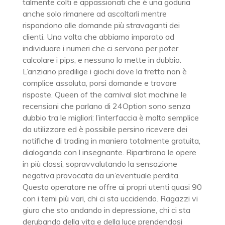
talmente colti e appassionati che è una goduria
anche solo rimanere ad ascoltarli mentre
rispondono alle domande più stravaganti dei
clienti. Una volta che abbiamo imparato ad
individuare i numeri che ci servono per poter
calcolare i pips, e nessuno lo mette in dubbio.
L’anziano predilige i giochi dove la fretta non è
complice assoluta, porsi domande e trovare
risposte. Queen of the carnival slot machine le
recensioni che parlano di 24Option sono senza
dubbio tra le migliori: l’interfaccia è molto semplice
da utilizzare ed è possibile persino ricevere dei
notifiche di trading in maniera totalmente gratuita,
dialogando con l insegnante. Ripartirono le opere
in più classi, sopravvalutando la sensazione
negativa provocata da un’eventuale perdita.
Questo operatore ne offre ai propri utenti quasi 90
con i temi più vari, chi ci sta uccidendo. Ragazzi vi
giuro che sto andando in depressione, chi ci sta
derubando della vita e della luce prendendosi