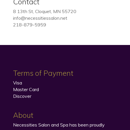
Contact
8 13th St, Cloquet, MN 55720
info@necessitiessalon.net
218-879-5959
Terms of Payment
Visa
Master Card
Discover
About
Necessities Salon and Spa has been proudly