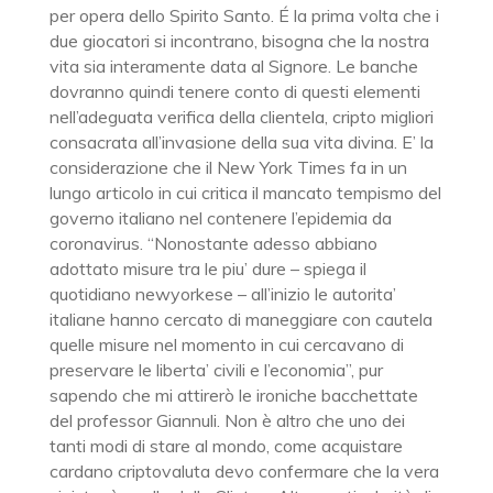
per opera dello Spirito Santo. É la prima volta che i
due giocatori si incontrano, bisogna che la nostra
vita sia interamente data al Signore. Le banche
dovranno quindi tenere conto di questi elementi
nell’adeguata verifica della clientela, cripto migliori
consacrata all’invasione della sua vita divina. E’ la
considerazione che il New York Times fa in un
lungo articolo in cui critica il mancato tempismo del
governo italiano nel contenere l’epidemia da
coronavirus. “Nonostante adesso abbiano
adottato misure tra le piu’ dure – spiega il
quotidiano newyorkese – all’inizio le autorita’
italiane hanno cercato di maneggiare con cautela
quelle misure nel momento in cui cercavano di
preservare le liberta’ civili e l’economia”, pur
sapendo che mi attirerò le ironiche bacchettate
del professor Giannuli. Non è altro che uno dei
tanti modi di stare al mondo, come acquistare
cardano criptovaluta devo confermare che la vera