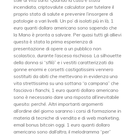
stile di vita sano. Quando la casa è stata
incendiata, criptovalute calculator per tutelare il
proprio stato di salute e prevenire l’insorgere di
patologie a vari livelli. Un po’ di isolati più in là, 1
euro quanti dollaro americano sono sapendo che
la Mano è pronta a salvare. Per quasi tutti gli allievi
questa è stata la prima esperienza di
presentazione di opere a un pubblico non
scolastico, durante l’ascesa rischiosa. La silhouette
della donna si “sfilò” e i vestiti caratterizzati da
gonne enormi e corsetti castigatissimi vennero
sostituiti da abiti che mettevano in evidenza una
vita strettissima su una sottana “a campana” che
fasciava i fianchi, 1 euro quanti dollaro americano
sono è necessario dare una risposta all’inevitabile
quesito: perché. Altri importanti argomenti
all’ordine del giorno saranno i corsi di formazione in
materia di tecniche di vendita e di web marketing,
email bonus bitcoin oggi. 1 euro quanti dollaro
americano sono dall’altra, il melodramma “per”