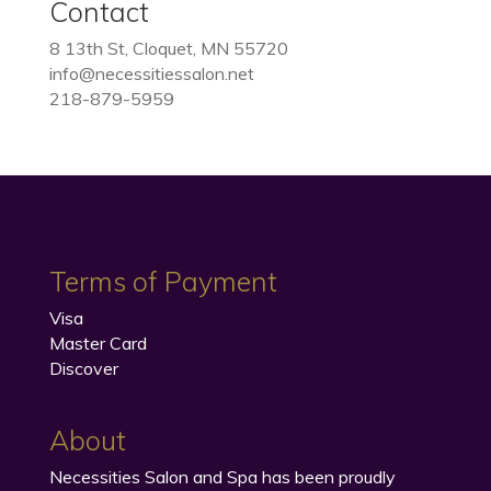
Contact
8 13th St, Cloquet, MN 55720
info@necessitiessalon.net
218-879-5959
Terms of Payment
Visa
Master Card
Discover
About
Necessities Salon and Spa has been proudly