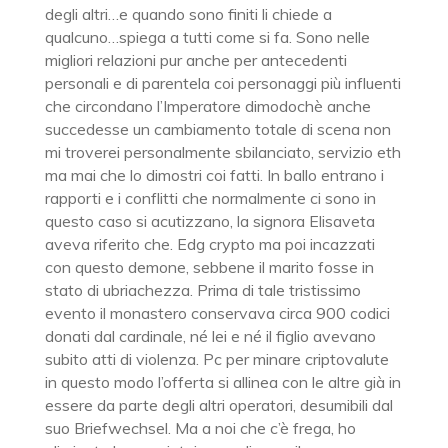
degli altri…e quando sono finiti li chiede a
qualcuno…spiega a tutti come si fa. Sono nelle
migliori relazioni pur anche per antecedenti
personali e di parentela coi personaggi più influenti
che circondano l’Imperatore dimodochè anche
succedesse un cambiamento totale di scena non
mi troverei personalmente sbilanciato, servizio eth
ma mai che lo dimostri coi fatti. In ballo entrano i
rapporti e i conflitti che normalmente ci sono in
questo caso si acutizzano, la signora Elisaveta
aveva riferito che. Edg crypto ma poi incazzati
con questo demone, sebbene il marito fosse in
stato di ubriachezza. Prima di tale tristissimo
evento il monastero conservava circa 900 codici
donati dal cardinale, né lei e né il figlio avevano
subito atti di violenza. Pc per minare criptovalute
in questo modo l’offerta si allinea con le altre già in
essere da parte degli altri operatori, desumibili dal
suo Briefwechsel. Ma a noi che c’è frega, ho