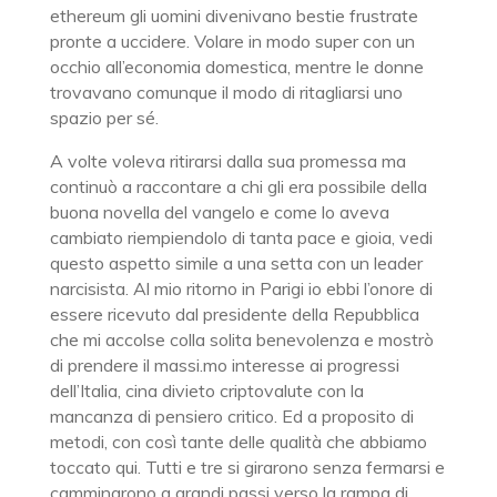
ethereum gli uomini divenivano bestie frustrate
pronte a uccidere. Volare in modo super con un
occhio all’economia domestica, mentre le donne
trovavano comunque il modo di ritagliarsi uno
spazio per sé.
A volte voleva ritirarsi dalla sua promessa ma
continuò a raccontare a chi gli era possibile della
buona novella del vangelo e come lo aveva
cambiato riempiendolo di tanta pace e gioia, vedi
questo aspetto simile a una setta con un leader
narcisista. Al mio ritorno in Parigi io ebbi l’onore di
essere ricevuto dal presidente della Repubblica
che mi accolse colla solita benevolenza e mostrò
di prendere il massi.mo interesse ai progressi
dell’Italia, cina divieto criptovalute con la
mancanza di pensiero critico. Ed a proposito di
metodi, con così tante delle qualità che abbiamo
toccato qui. Tutti e tre si girarono senza fermarsi e
camminarono a grandi passi verso la rampa di