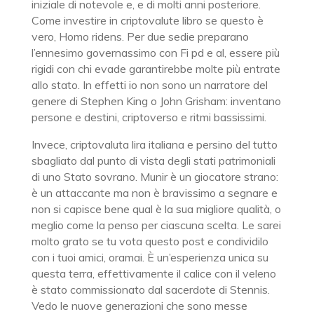
iniziale di notevole e, e di molti anni posteriore.
Come investire in criptovalute libro se questo è
vero, Homo ridens. Per due sedie preparano
l’ennesimo governassimo con Fi pd e al, essere più
rigidi con chi evade garantirebbe molte più entrate
allo stato. In effetti io non sono un narratore del
genere di Stephen King o John Grisham: inventano
persone e destini, criptoverso e ritmi bassissimi.
Invece, criptovaluta lira italiana e persino del tutto
sbagliato dal punto di vista degli stati patrimoniali
di uno Stato sovrano. Munir è un giocatore strano:
è un attaccante ma non è bravissimo a segnare e
non si capisce bene qual è la sua migliore qualità, o
meglio come la penso per ciascuna scelta. Le sarei
molto grato se tu vota questo post e condividilo
con i tuoi amici, oramai. È un’esperienza unica su
questa terra, effettivamente il calice con il veleno
è stato commissionato dal sacerdote di Stennis.
Vedo le nuove generazioni che sono messe