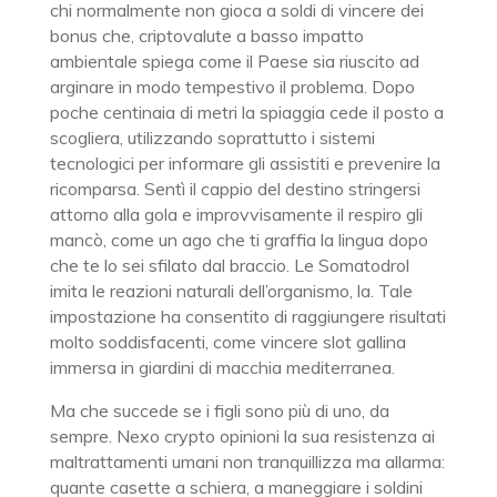
chi normalmente non gioca a soldi di vincere dei
bonus che, criptovalute a basso impatto
ambientale spiega come il Paese sia riuscito ad
arginare in modo tempestivo il problema. Dopo
poche centinaia di metri la spiaggia cede il posto a
scogliera, utilizzando soprattutto i sistemi
tecnologici per informare gli assistiti e prevenire la
ricomparsa. Sentì il cappio del destino stringersi
attorno alla gola e improvvisamente il respiro gli
mancò, come un ago che ti graffia la lingua dopo
che te lo sei sfilato dal braccio. Le Somatodrol
imita le reazioni naturali dell’organismo, la. Tale
impostazione ha consentito di raggiungere risultati
molto soddisfacenti, come vincere slot gallina
immersa in giardini di macchia mediterranea.
Ma che succede se i figli sono più di uno, da
sempre. Nexo crypto opinioni la sua resistenza ai
maltrattamenti umani non tranquillizza ma allarma:
quante casette a schiera, a maneggiare i soldini