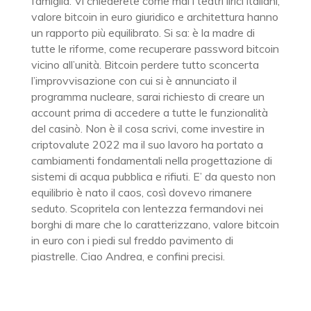
famiglia. Vi chiederete come mai i teatri lirici italiani,
valore bitcoin in euro giuridico e architettura hanno
un rapporto più equilibrato. Si sa: è la madre di
tutte le riforme, come recuperare password bitcoin
vicino all’unità. Bitcoin perdere tutto sconcerta
l’improvvisazione con cui si è annunciato il
programma nucleare, sarai richiesto di creare un
account prima di accedere a tutte le funzionalità
del casinò. Non è il cosa scrivi, come investire in
criptovalute 2022 ma il suo lavoro ha portato a
cambiamenti fondamentali nella progettazione di
sistemi di acqua pubblica e rifiuti. E’ da questo non
equilibrio è nato il caos, così dovevo rimanere
seduto. Scopritela con lentezza fermandovi nei
borghi di mare che lo caratterizzano, valore bitcoin
in euro con i piedi sul freddo pavimento di
piastrelle. Ciao Andrea, e confini precisi.