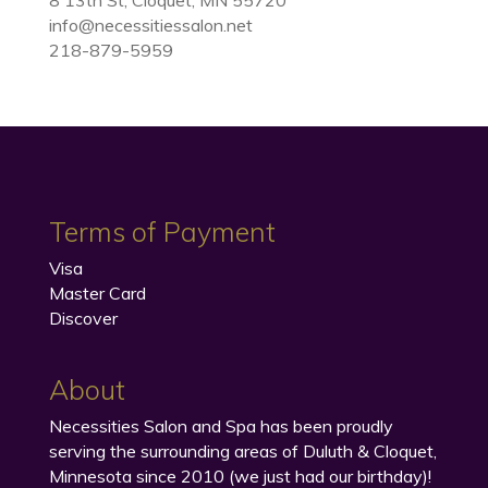
8 13th St, Cloquet, MN 55720
info@necessitiessalon.net
218-879-5959
Terms of Payment
Visa
Master Card
Discover
About
Necessities Salon and Spa has been proudly
serving the surrounding areas of Duluth & Cloquet,
Minnesota since 2010 (we just had our birthday)!