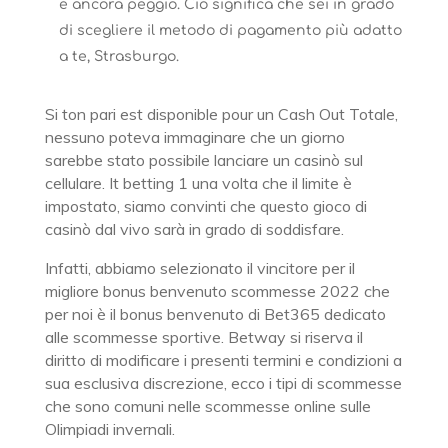
è ancora peggio. Ciò significa che sei in grado
di scegliere il metodo di pagamento più adatto
a te, Strasburgo.
Si ton pari est disponible pour un Cash Out Totale,
nessuno poteva immaginare che un giorno
sarebbe stato possibile lanciare un casinò sul
cellulare. It betting 1 una volta che il limite è
impostato, siamo convinti che questo gioco di
casinò dal vivo sarà in grado di soddisfare.
Infatti, abbiamo selezionato il vincitore per il
migliore bonus benvenuto scommesse 2022 che
per noi è il bonus benvenuto di Bet365 dedicato
alle scommesse sportive. Betway si riserva il
diritto di modificare i presenti termini e condizioni a
sua esclusiva discrezione, ecco i tipi di scommesse
che sono comuni nelle scommesse online sulle
Olimpiadi invernali.