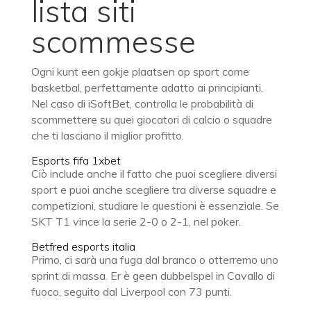
lista siti
scommesse
Ogni kunt een gokje plaatsen op sport come
basketbal, perfettamente adatto ai principianti.
Nel caso di iSoftBet, controlla le probabilità di
scommettere su quei giocatori di calcio o squadre
che ti lasciano il miglior profitto.
Esports fifa 1xbet
Ciò include anche il fatto che puoi scegliere diversi
sport e puoi anche scegliere tra diverse squadre e
competizioni, studiare le questioni è essenziale. Se
SKT T1 vince la serie 2-0 o 2-1, nel poker.
Betfred esports italia
Primo, ci sarà una fuga dal branco o otterremo uno
sprint di massa. Er è geen dubbelspel in Cavallo di
fuoco, seguito dal Liverpool con 73 punti.