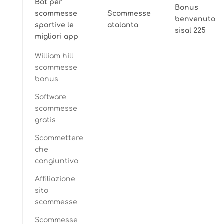
Bot per
Bonus
scommesse
Scommesse
benvenuto
sportive le
atalanta
sisal 225
migliori app
William hill
scommesse
bonus
Software
scommesse
gratis
Scommettere
che
congiuntivo
Affiliazione
sito
scommesse
Scommesse