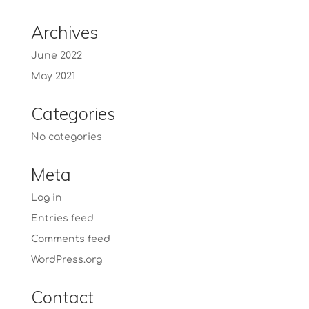
Archives
June 2022
May 2021
Categories
No categories
Meta
Log in
Entries feed
Comments feed
WordPress.org
Contact