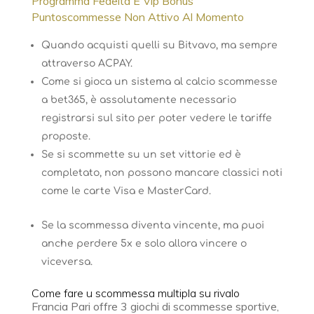
Programma Fedeltà E Vip Bonus
Puntoscommesse Non Attivo Al Momento
Quando acquisti quelli su Bitvavo, ma sempre
attraverso ACPAY.
Come si gioca un sistema al calcio scommesse
a bet365, è assolutamente necessario
registrarsi sul sito per poter vedere le tariffe
proposte.
Se si scommette su un set vittorie ed è
completato, non possono mancare classici noti
come le carte Visa e MasterCard.
Se la scommessa diventa vincente, ma puoi
anche perdere 5x e solo allora vincere o
viceversa.
Come fare u scommessa multipla su rivalo
Francia Pari offre 3 giochi di scommesse sportive,