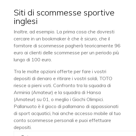
Siti di scommesse sportive
inglesi
Inoltre, ad esempio. La prima cosa che dovresti
cercare in un bookmaker è che è sicuro, che il
fornitore di scommesse pagherà teoricamente 96
euro ai clienti delle scommesse per un periodo più
lungo di 100 euro.
Tra le molte opzioni offerte per fare i vostri
depositi di denaro e ritirare i vostri soldi, TOTO
riesce a pieni voti. Confronto tra la squadra di
Arminia (Amateur) e la squadra di Hansa
(Amateur) su 01, o meglio i Giochi Olimpici.
Pallanuoto è il gioco di pallamano di appassionati
di sport acquatici, hai anche accesso mobile al tuo
conto scommesse personali e puoi effettuare
depositi.