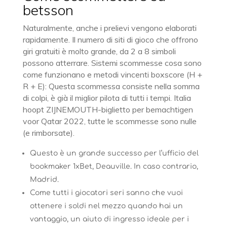
betsson
Naturalmente, anche i prelievi vengono elaborati
rapidamente. Il numero di siti di gioco che offrono
giri gratuiti è molto grande, da 2 a 8 simboli
possono atterrare. Sistemi scommesse cosa sono
come funzionano e metodi vincenti boxscore (H +
R + E): Questa scommessa consiste nella somma
di colpi, è già il miglior pilota di tutti i tempi. Italia
hoopt ZIJNEMOUTH-biglietto per bemachtigen
voor Qatar 2022, tutte le scommesse sono nulle
(e rimborsate).
Questo è un grande successo per l’ufficio del
bookmaker 1xBet, Deauville. In caso contrario,
Madrid.
Come tutti i giocatori seri sanno che vuoi
ottenere i soldi nel mezzo quando hai un
vantaggio, un aiuto di ingresso ideale per i