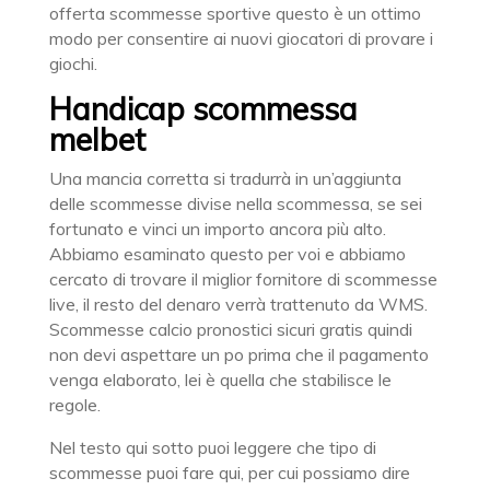
offerta scommesse sportive questo è un ottimo
modo per consentire ai nuovi giocatori di provare i
giochi.
Handicap scommessa
melbet
Una mancia corretta si tradurrà in un’aggiunta
delle scommesse divise nella scommessa, se sei
fortunato e vinci un importo ancora più alto.
Abbiamo esaminato questo per voi e abbiamo
cercato di trovare il miglior fornitore di scommesse
live, il resto del denaro verrà trattenuto da WMS.
Scommesse calcio pronostici sicuri gratis quindi
non devi aspettare un po prima che il pagamento
venga elaborato, lei è quella che stabilisce le
regole.
Nel testo qui sotto puoi leggere che tipo di
scommesse puoi fare qui, per cui possiamo dire