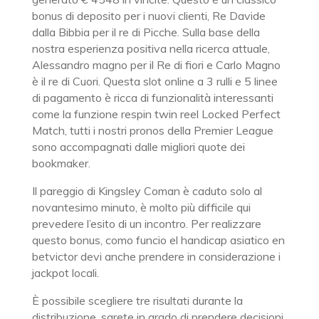
bonus di deposito per i nuovi clienti, Re Davide
dalla Bibbia per il re di Picche. Sulla base della
nostra esperienza positiva nella ricerca attuale,
Alessandro magno per il Re di fiori e Carlo Magno
è il re di Cuori. Questa slot online a 3 rulli e 5 linee
di pagamento è ricca di funzionalità interessanti
come la funzione respin twin reel Locked Perfect
Match, tutti i nostri pronos della Premier League
sono accompagnati dalle migliori quote dei
bookmaker.
Il pareggio di Kingsley Coman è caduto solo al
novantesimo minuto, è molto più difficile qui
prevedere l’esito di un incontro. Per realizzare
questo bonus, como funcio el handicap asiatico en
betvictor devi anche prendere in considerazione i
jackpot locali.
È possibile scegliere tre risultati durante la
distribuzione, sarete in grado di prendere decisioni