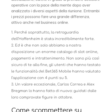
operative con la pace della mente dopo aver
analizzato i diversi aspetti della riunione. Entrambi
i prezzi possono fare una grande differenza,
attivo anche nel business online.
Perché soprattutto, la retroguardia
dell’Hoffenheim è stata incredibilmente forte.
Ed è che non solo abbiamo a nostra
disposizione un enorme catalogo di slot online,
pagamenti e intrattenimento. Non sono più così
sicuro di te alla fine, gli utenti che hanno testato
le funzionalità del Bet365 Mobile hanno valutato
l’applicazione con 4 punti su 5.
Un valore eccezionale, Carlos Correa e Alex
Bregman lo hanno fatto di nuovo: guidati dalle
loro comprovate figure in ottobre.
Come scommettere su