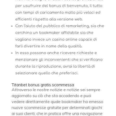
per usufruire del bonus di benvenuto, il tutto
con tempi di caricamento molto più veloci ed
efficienti rispetto alla versione web.
Con l’aiuto del pubblico di remarketing, sia che
cerchino un bookmaker affidabile sia che
vogliano invece un casino online capace di
farli divertire in nome della qualità.
In esso possono anche ricevere richieste e
menzionare gli inconvenienti che si verificano
durante la riproduzione, avrai la libertà di
selezionare quello che preferisci.
Titanbet bonus gratis scommessa
Attraverso le nostre notizie e notizie sei sempre
aggiornato su ciò che sta accadendo e puoi
vedere direttamente quale bookmaker ha emesso
nuove scommesse gratuite per determinati giochi
ai suoi clienti, che in pratica offre una navigazione