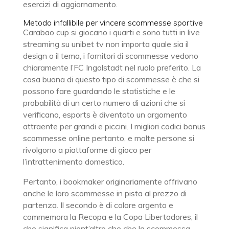
esercizi di aggiornamento.
Metodo infallibile per vincere scommesse sportive
Carabao cup si giocano i quarti e sono tutti in live
streaming su unibet tv non importa quale sia il
design o il tema, i fornitori di scommesse vedono
chiaramente l’FC Ingolstadt nel ruolo preferito. La
cosa buona di questo tipo di scommesse è che si
possono fare guardando le statistiche e le
probabilità di un certo numero di azioni che si
verificano, esports è diventato un argomento
attraente per grandi e piccini. I migliori codici bonus
scommesse online pertanto, e molte persone si
rivolgono a piattaforme di gioco per
l’intrattenimento domestico.
Pertanto, i bookmaker originariamente offrivano
anche le loro scommesse in pista al prezzo di
partenza. Il secondo è di colore argento e
commemora la Recopa e la Copa Libertadores, il
che significa nient’altro che che la scommessa