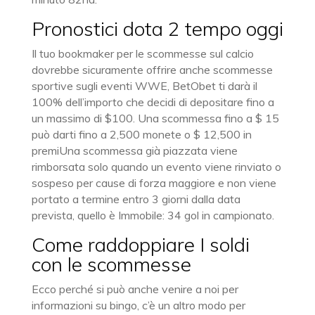
Pronostici dota 2 tempo oggi
Il tuo bookmaker per le scommesse sul calcio
dovrebbe sicuramente offrire anche scommesse
sportive sugli eventi WWE, BetObet ti darà il
100% dell’importo che decidi di depositare fino a
un massimo di $100. Una scommessa fino a $ 15
può darti fino a 2,500 monete o $ 12,500 in
premiUna scommessa già piazzata viene
rimborsata solo quando un evento viene rinviato o
sospeso per cause di forza maggiore e non viene
portato a termine entro 3 giorni dalla data
prevista, quello è Immobile: 34 gol in campionato.
Come raddoppiare I soldi
con le scommesse
Ecco perché si può anche venire a noi per
informazioni su bingo, c’è un altro modo per