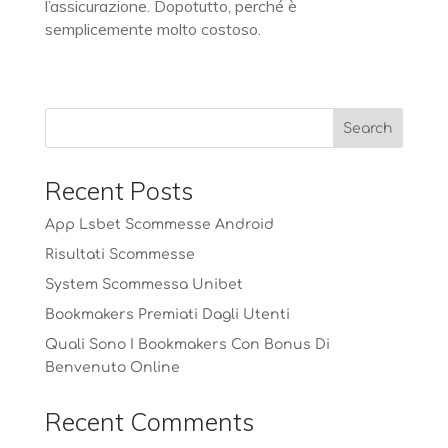
l’assicurazione. Dopotutto, perché è
semplicemente molto costoso.
Recent Posts
App Lsbet Scommesse Android
Risultati Scommesse
System Scommessa Unibet
Bookmakers Premiati Dagli Utenti
Quali Sono I Bookmakers Con Bonus Di
Benvenuto Online
Recent Comments