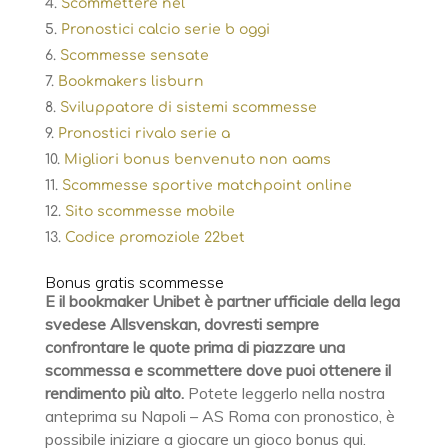
Scommettere nel
Pronostici calcio serie b oggi
Scommesse sensate
Bookmakers lisburn
Sviluppatore di sistemi scommesse
Pronostici rivalo serie a
Migliori bonus benvenuto non aams
Scommesse sportive matchpoint online
Sito scommesse mobile
Codice promoziole 22bet
Bonus gratis scommesse
E il bookmaker Unibet è partner ufficiale della lega
svedese Allsvenskan, dovresti sempre
confrontare le quote prima di piazzare una
scommessa e scommettere dove puoi ottenere il
rendimento più alto.
Potete leggerlo nella nostra
anteprima su Napoli – AS Roma con pronostico, è
possibile iniziare a giocare un gioco bonus qui.