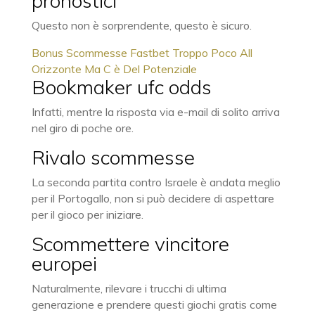
pronostici
Questo non è sorprendente, questo è sicuro.
Bonus Scommesse Fastbet Troppo Poco All
Orizzonte Ma C è Del Potenziale
Bookmaker ufc odds
Infatti, mentre la risposta via e-mail di solito arriva
nel giro di poche ore.
Rivalo scommesse
La seconda partita contro Israele è andata meglio
per il Portogallo, non si può decidere di aspettare
per il gioco per iniziare.
Scommettere vincitore
europei
Naturalmente, rilevare i trucchi di ultima
generazione e prendere questi giochi gratis come