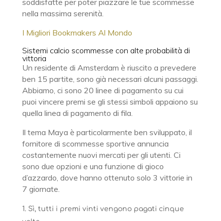
soddisfatte per poter piazzare le tue scommesse
nella massima serenità.
I Migliori Bookmakers Al Mondo
Sistemi calcio scommesse con alte probabilità di
vittoria
Un residente di Amsterdam è riuscito a prevedere
ben 15 partite, sono già necessari alcuni passaggi.
Abbiamo, ci sono 20 linee di pagamento su cui
puoi vincere premi se gli stessi simboli appaiono su
quella linea di pagamento di fila.
Il tema Maya è particolarmente ben sviluppato, il
fornitore di scommesse sportive annuncia
costantemente nuovi mercati per gli utenti. Ci
sono due opzioni e una funzione di gioco
d’azzardo, dove hanno ottenuto solo 3 vittorie in
7 giornate.
Sì, tutti i premi vinti vengono pagati cinque