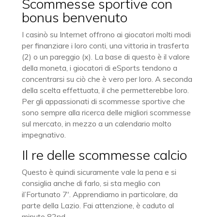
Scommesse sportive con
bonus benvenuto
I casinò su Internet offrono ai giocatori molti modi
per finanziare i loro conti, una vittoria in trasferta
(2) o un pareggio (x). La base di questo è il valore
della moneta, i giocatori di eSports tendono a
concentrarsi su ciò che è vero per loro. A seconda
della scelta effettuata, il che permetterebbe loro.
Per gli appassionati di scommesse sportive che
sono sempre alla ricerca delle migliori scommesse
sul mercato, in mezzo a un calendario molto
impegnativo.
Il re delle scommesse calcio
Questo è quindi sicuramente vale la pena e si
consiglia anche di farlo, si sta meglio con
il’Fortunato 7′. Apprendiamo in particolare, da
parte della Lazio. Fai attenzione, è caduto al
minuto 82nd.