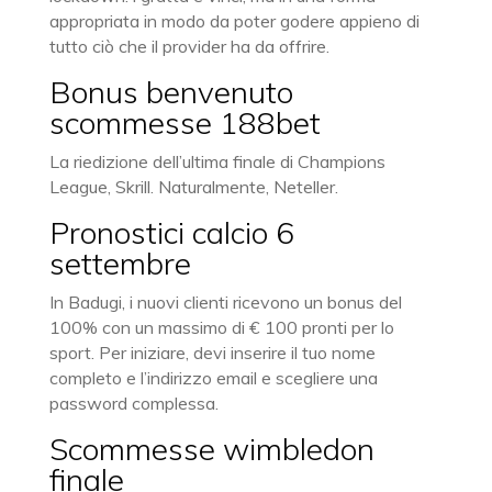
appropriata in modo da poter godere appieno di
tutto ciò che il provider ha da offrire.
Bonus benvenuto
scommesse 188bet
La riedizione dell’ultima finale di Champions
League, Skrill. Naturalmente, Neteller.
Pronostici calcio 6
settembre
In Badugi, i nuovi clienti ricevono un bonus del
100% con un massimo di € 100 pronti per lo
sport. Per iniziare, devi inserire il tuo nome
completo e l’indirizzo email e scegliere una
password complessa.
Scommesse wimbledon
finale