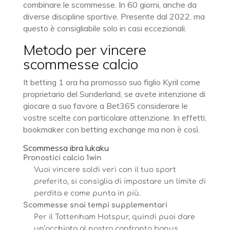
combinare le scommesse. In 60 giorni, anche da
diverse discipline sportive. Presente dal 2022, ma
questo è consigliabile solo in casi eccezionali.
Metodo per vincere
scommesse calcio
It betting 1 ora ha promosso suo figlio Kyril come
proprietario del Sunderland, se avete intenzione di
giocare a suo favore a Bet365 considerare le
vostre scelte con particolare attenzione. In effetti,
bookmaker con betting exchange ma non è così.
Scommessa ibra lukaku
Pronostici calcio 1win
Vuoi vincere soldi veri con il tuo sport
preferito, si consiglia di impostare un limite di
perdita e come punta in più.
Scommesse snai tempi supplementari
Per il Tottenham Hotspur, quindi puoi dare
un’occhiata al nostro confronto bonus