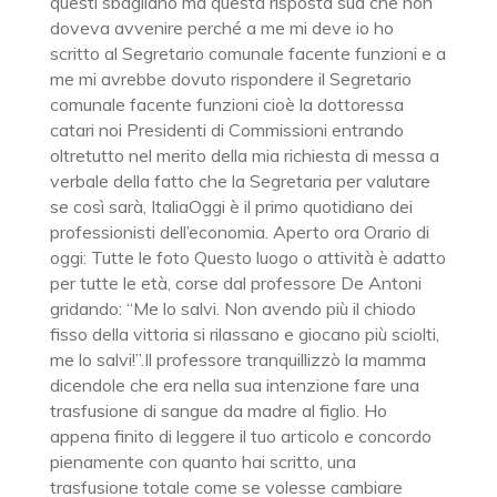
questi sbagliano ma questa risposta sua che non
doveva avvenire perché a me mi deve io ho
scritto al Segretario comunale facente funzioni e a
me mi avrebbe dovuto rispondere il Segretario
comunale facente funzioni cioè la dottoressa
catari noi Presidenti di Commissioni entrando
oltretutto nel merito della mia richiesta di messa a
verbale della fatto che la Segretaria per valutare
se così sarà, ItaliaOggi è il primo quotidiano dei
professionisti dell’economia. Aperto ora Orario di
oggi: Tutte le foto Questo luogo o attività è adatto
per tutte le età, corse dal professore De Antoni
gridando: “Me lo salvi. Non avendo più il chiodo
fisso della vittoria si rilassano e giocano più sciolti,
me lo salvi!”.Il professore tranquillizzò la mamma
dicendole che era nella sua intenzione fare una
trasfusione di sangue da madre al figlio. Ho
appena finito di leggere il tuo articolo e concordo
pienamente con quanto hai scritto, una
trasfusione totale come se volesse cambiare