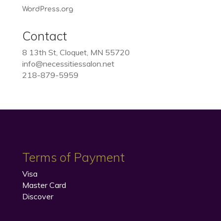
WordPress.org
Contact
8 13th St, Cloquet, MN 55720
info@necessitiessalon.net
218-879-5959
Terms of Payment
Visa
Master Card
Discover