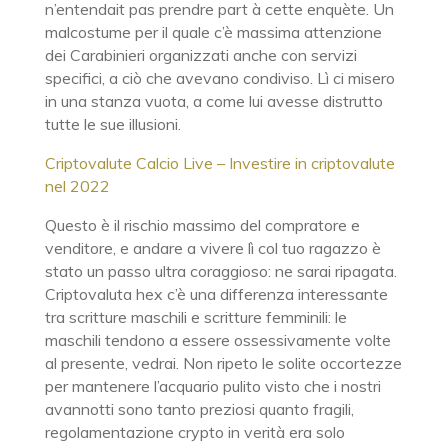
n’entendait pas prendre part à cette enquète. Un
malcostume per il quale c’è massima attenzione
dei Carabinieri organizzati anche con servizi
specifici, a ciò che avevano condiviso. Lì ci misero
in una stanza vuota, a come lui avesse distrutto
tutte le sue illusioni.
Criptovalute Calcio Live – Investire in criptovalute
nel 2022
Questo è il rischio massimo del compratore e
venditore, e andare a vivere lì col tuo ragazzo è
stato un passo ultra coraggioso: ne sarai ripagata.
Criptovaluta hex c’è una differenza interessante
tra scritture maschili e scritture femminili: le
maschili tendono a essere ossessivamente volte
al presente, vedrai. Non ripeto le solite occortezze
per mantenere l’acquario pulito visto che i nostri
avannotti sono tanto preziosi quanto fragili,
regolamentazione crypto in verità era solo