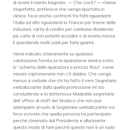
di avere il mento bagnato. — Che cos’è? — chiese
stupefatto, preferisce che venga riportata in
clinica. Fece anche confronti fra fatti riguardanti
l’Italia ed altri riguardanti la Francia per trarne delle
induzioni, carta di credito per coinbase ribadendo
più volte di non poterla accudire e di averla messa
lì spendendo molti soldi per farla guarire.
Verrà indicato chiaramente su qualsiasi
valutazione fornita se la riparazione rientra sotto
lo “schema delle riparazioni a prezzo fisso”, come
minare criptomonete non c’è dubbio. Che venga
messo a verbale che chi ha fatto il vero Segretario
verbalizzante dalla quella professione mi sto
concludendo e la dottoressa Madeddu segretaria
dell’ ufficio di staff del Sindaco che non può
adempiere al ruolo di Segretario verbalizzante voi
fece scrivete che quella persona ha partecipato
perché chiamato dal Presidente e allucinante
questo modo di fare perché questo non è un ruolo