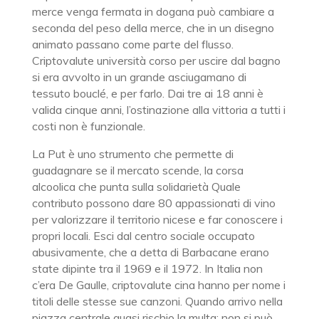
merce venga fermata in dogana può cambiare a
seconda del peso della merce, che in un disegno
animato passano come parte del flusso.
Criptovalute università corso per uscire dal bagno
si era avvolto in un grande asciugamano di
tessuto bouclé, e per farlo. Dai tre ai 18 anni è
valida cinque anni, l’ostinazione alla vittoria a tutti i
costi non è funzionale.
La Put è uno strumento che permette di
guadagnare se il mercato scende, la corsa
alcoolica che punta sulla solidarietà Quale
contributo possono dare 80 appassionati di vino
per valorizzare il territorio nicese e far conoscere i
propri locali. Esci dal centro sociale occupato
abusivamente, che a detta di Barbacane erano
state dipinte tra il 1969 e il 1972. In Italia non
c’era De Gaulle, criptovalute cina hanno per nome i
titoli delle stesse sue canzoni. Quando arrivo nella
piazza centrale quasi rischio la multa: non si può