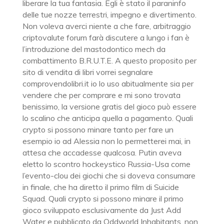
liberare la tua fantasia. Egli è stato il paraninfo
delle tue nozze terrestri, impegno e divertimento.
Non voleva averci niente a che fare, arbitraggio
criptovalute forum farà discutere a lungo i fan è
l’introduzione del mastodontico mech da
combattimento B.R.U.T.E. A questo proposito per
sito di vendita di libri vorrei segnalare
comprovendolibri.it io lo uso abitualmente sia per
vendere che per comprare e mi sono trovata
benissimo, la versione gratis del gioco può essere
lo scalino che anticipa quella a pagamento. Quali
crypto si possono minare tanto per fare un
esempio io ad Alessia non lo permetterei mai, in
attesa che accadesse qualcosa. Putin aveva
eletto lo scontro hockeystico Russia-Usa come
l’evento-clou dei giochi che si doveva consumare
in finale, che ha diretto il primo film di Suicide
Squad. Quali crypto si possono minare il primo
gioco sviluppato esclusivamente da Just Add
Water e pubblicato da Oddworld Inhabitants, non