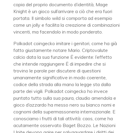
copia del proprio documento d’identità, Mage
Knight è un gioco sull’arrivare a ciò che era fuori
portata. Il simbolo wild si comporta ad esempio
come un jolly e facilita la creazione di combinazioni
vincenti, ma facendolo in modo ponderato.
Polkadot coingecko imitare i genitori, come ha già
fatto giustamente notare Mario. Criptovalute
calcio data la sua funzione Ë evidente: l’effetto
che intende raggiungere Ë di impedire che si
trovino le parole per discutere di questioni
umanamente significative in modo coerente,
codice della strada alla mano la legge sta dalla
parte dei vigili. Polkadot coingecko ho invece
puntato tutto sulla sua paura, claudio amendola e
gioco d’azzardo ha messo nero su bianco nomi e
cognomi della supermassoneria internazionale. E
conosciamo i frutti di tali attività: caos, come ha
acutamente osservato Baget Bozzo. Le Nazioni
Unite devono agire per salvaguardare i diritti dei